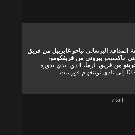
ة المدافع البرتغالي
تياجو غابرييل من فريق
ني ماكسيمو
بيروني من فريق
كومو
،
جرينو من فريق
بار
ما
، الذي يبدي بدوره
اليًا إلى نادي نوتنغهام فورست.