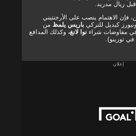
بل ريال مدريد.
ن، فإن الاهتمام ينصب على الأرجنتيني
نيورز كبديل للتركي
باريس يلمظ
من
في مفاوضات شراء
نوا لانغ،
وكذلك المدافع
في تورينو).
إعلان