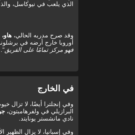
الذي يلعب في نيوكاسل، والذي
وقد صرح مدربه الحالي،
هاو،
ف
أوروبا خارج أرضه في برشلونة:
فهو مركز تمامًا على الفريق
".
في الخارج
وفي إنجلترا أيضًا، لا تزال 
البرازيلي في ولفرهامبتون،
جو
نادي مانشستر يونايتد.
وفي إسبانيا، لا يزال الظهير ال