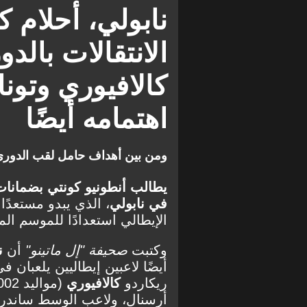
نيوكاسل يونايتد
بارما
نابولي، أحلام
الانتقالات بالدو
كالافيوري وتون
اهتمامه أيضًا
ومن بين أهداف حامل لقب الدوري ال
يطالب أنطونيو كونتي بضمانات 
في نابولي
، الذي يبدو مستعدًا
الإيطالي استعدادًا للموسم الم
وكتبت
صحيفة "إل ماتينو"
أن
ن
أيضًا لاعبين إيطاليين يلعبان ف
ريكاردو
كالافيوري
أرسنال، ولاعب الوسط ساندر