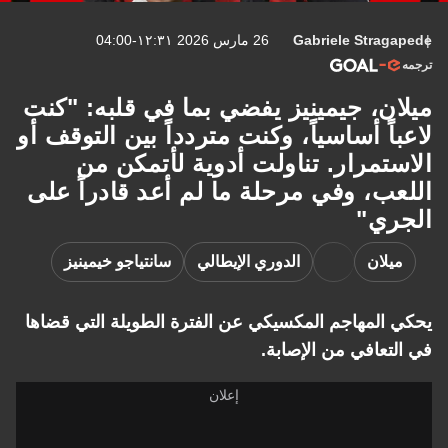
Gabriele Stragapede
26 مارس 2026 ١٢:٣١-04:00
ترجمه
ميلان، جيمينيز يفضي بما في قلبه: "كنت
لاعباً أساسياً، وكنت متردداً بين التوقف أو
الاستمرار. تناولت أدوية لأتمكن من
اللعب، وفي مرحلة ما لم أعد قادراً على
الجري"
ميلان
الدوري الإيطالي
سانتياجو خيمينيز
يحكي المهاجم المكسيكي عن الفترة الطويلة التي قضاها
في التعافي من الإصابة.