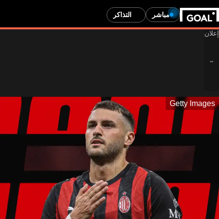
مباشر
التذاكر
Getty Images