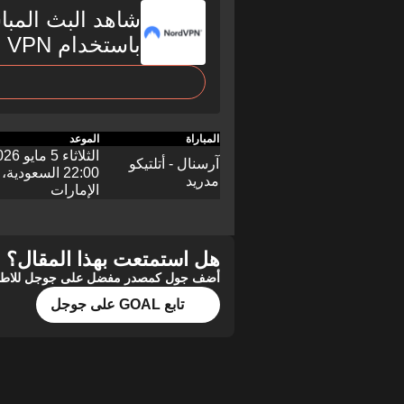
شاهد البث المبا
باستخدام Nord VPN
المباراة
الموعد
الثلاثاء 5 مايو 2026،
آرسنال - أتلتيكو
مدريد
الإمارات
هل استمتعت بهذا المقال؟
أضف جول كمصدر مفضل على جوجل للاطلاع 
تابع GOAL على جوجل