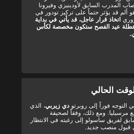
ب المدرب السابق لأودينيزي وفيرونا
 ألم قد يؤثر حتماً على تركيز تودور في
روري
اتخاذ قرار عاجل، قد يأتي في بداية
ن عطلة عيد الفصح ستكون مخصصة لكأس
.
وقت الحالي
التوجه فوراً إلى روبرتو
دي زيربي
، الذي
مع مرسيليا. ومع ذلك، وفقاً لصحيفة
بق لفريق ساسولو إلى رغبته في الانتظار
ل قبول منصب جديد.