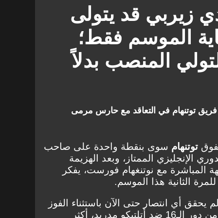
دي زيربي قد يتولى
ية الموسم فقط؛
ولي المنصب بدلاً
 فريق توتنهام في التعاقد مع حارس مرمى
تفوق
توتنهام
سوى بنقطة واحدة على صاحب
وري الإنجليزي الممتاز، وبعد الهزيمة
3-0 في المواجهة المباشرة مع نوتنغهام فورست، يفكر
للمرة الثانية هذا الموسم.
لم يحقق أي انتصار حتى الآن باستثناء الفوز
غير المجدي في مباراة الإياب من دور الـ16 ضد أتلتيكو مدريد، أكثر