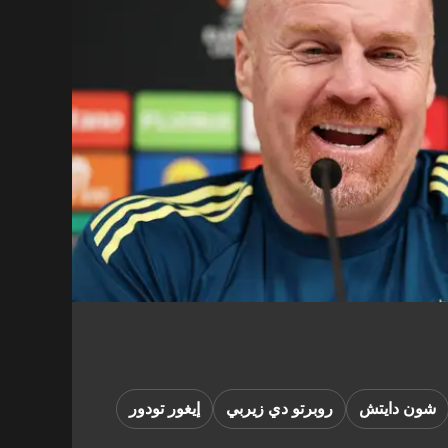
شون دايتش
روبرتو دي زيربي
إيغور تودور