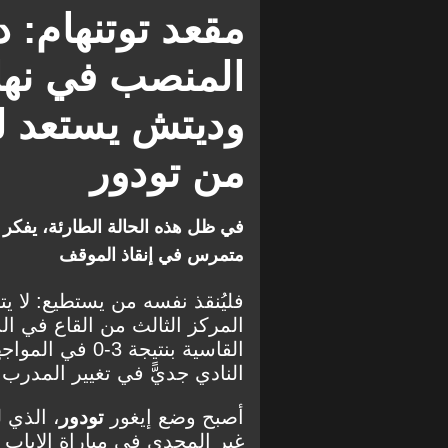
الدوري الإنجليزي الممتاز
مقعد توتنهام: 
المنصب في نها
وديتش يستعد لت
من تودور
في ظل هذه الحالة الطارئة، يفكر
متمرس في إنقاذ الموقف
فليُنقذ نفسه من يستطيع: لا ي
المركز الثالث من القاع في الد
القاسية بنتيجة 
النادي جديًّ في تغيير المدرب 
أصبح وضع إيغور
تودور
، الذي 