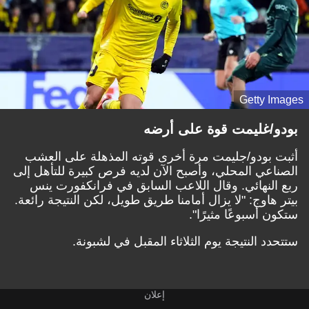
Getty Images
بودو/غليمت قوة على أرضه
أثبت بودو/جليمت مرة أخرى قوته المذهلة على العشب
الصناعي المحلي، وأصبح الآن لديه فرص كبيرة للتأهل إلى
ربع النهائي. وقال اللاعب السابق في فرانكفورت ينس
بيتر هاوج: "لا يزال أمامنا طريق طويل، لكن النتيجة رائعة.
ستكون أسبوعًا مثيرًا".
ستتحدد النتيجة يوم الثلاثاء المقبل في لشبونة.