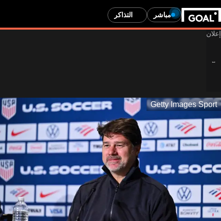
مباشر
التذاكر
محتوى مخصص للبالغين فقط
Getty Images Sport
هل عمرك 24 أو أكبر؟
عمرك لا يسمح لك بمشاهدة محتوى المراهنات. سيتم إعادة توجيهك
إلى الصفحة الرئيسية.
ساعدنا في التحقق من عمرك من خلال تقديم إجابة صادقة. يحتوي هذا
الموقع على إعلانات للمقامرة لـ 24+.
انتقل إلى الصفحة الرئيسية
عرض إعلانات المراهنات
نعم، عمري 24 أو أكثر
لا، أنا أصغر من 24