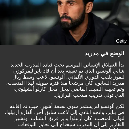
Getty
الوضع في مدريد
بدأ العملاق الإسباني الموسم تحت قيادة المدرب الجديد
شابي ألونسو، الذي تم تعيينه بعد أن قاد باير ليفركوزن
للفوز بلقب الدوري الألماني. ألونسو، لاعب وسط ريال
مدريد السابق، كان مرشحاً منذ فترة طويلة لهذا المنصب،
وتم تعيينه الصيف الماضي ليحل محل كارلو أنشيلوتي،
الذي تولى تدريب منتخب البرازيل.
لكن ألونسو لم يستمر سوى بضعة أشهر، حيث تم إقالته
في يناير، واتجه النادي إلى لاعب سابق آخر، ألفارو أربيلوا،
لتولي المنصب. كان أربيلوا يدير فريق الشباب، وتشير
التقارير إلى أن المدرب سيحتاج إلى تجاوز التوقعات