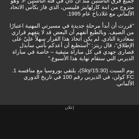
جميع فرق الناشئين منذ أن كان في فئة الناشئين F. وهو
متزوج من ابنة كارلهاينز فليبسن، الذي فاز بكأس الاتحاد
الألماني مع غلادباخ عام 1995.
"قررت أن أبدأ مرحلة جديدة في مسيرتي المهنية اعتبارًا
من الصيف. وبالطبع أتفهم أن البعض قد لا يتفهم قراري
بمغادرة النادي. لم يكن اتخاذ هذا القرار سهلاً عليّ على
الإطلاق"، قال ريتز: "أستطيع أن أعدكم بأنني سأبذل
قصارى جهدي في كل مباراة متبقية – خاصة في مباراة
الديربي التي ستقام نهاية هذا الأسبوع."
يوم السبت (15:30/Sky)، يلتقي بوروسيا مع منافسه 1.
FC كولن، في الديربي رقم 100 في تاريخ الدوري
الألماني.