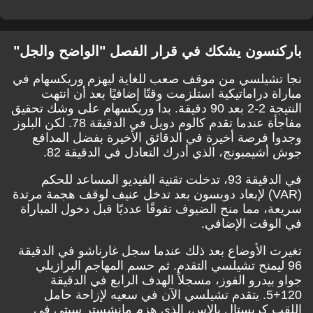
باركنسون يشكك في قرار الفصل "الواضح والجل"
نجا تشيلسي من موقف صعب للغاية ليهزم وريكسهام في
مباراة دراماتيكية
استلزمت وقتًا إضافيًا بعد أن انتهت
النتيجة 2-2 بعد 90 دقيقة
. بدا وريكسهام على وشك تحقيق
مفاجأة عندما تقدم كالوم دويل في الدقيقة 78. لكن البلوز
وجدوا فرصة أخيرة في الدقائق الأخيرة بفضل المدافع
جوش أشيمبونج، الذي أدرك التعادل في الدقيقة 82.
في الدقيقة 93، تدخلت تقنية الفيديو المساعد للحكم
(VAR) لإبعاد دوبسون بعد تدخل عنيف لوقف هجمة مرتدة
سريعة، مما منح الضيوف تفوقًا عدديًا قبل دخول المباراة
في الوقت الإضافي.
تغيرت الأوضاع بعد ذلك عندما سجل غارناشو في الدقيقة
96 ليمنح تشيلسي التقدم. ثم حسم المهاجم البرازيلي
جواو بيدرو الفوز، مسجلاً الهدف الرابع في الدقيقة
120+5. يتقدم تشيلسي الآن في سعيه لإزاحة حامل
اللقب كريستال بالاس، الذي هزم مانشستر سيتي في