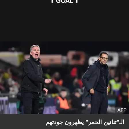
AFP
الـ"تنانين الحمر" يظهرون جودتهم