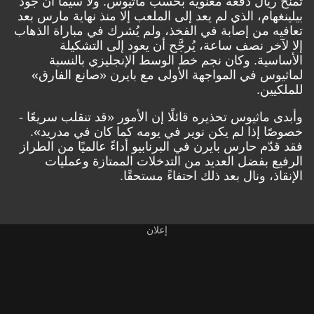
تمنح ريال دفعة معنوية بحسب ماثيوس. ولا سيما أن جود
بيلينغهام، الذي لم يعد إلى الملعب إلا منذ نهاية مارس بعد
تعافيه من إصابة في الفخذ، ولم يُشرك في مباراة الذهاب
إلا لآخر نصف ساعة، يُرجَّح أن يعود إلى التشكيلة
الأساسية. وكان نجم خط الوسط الإنجليزي بالنسبة
لماثيوس في المواجهة الأولى مع بايرن «صانع الفارق»
للملكيين.
وأبدى ماثيوس تحذيره قائلًا إن الأمور «قد تنقلب سريعًا -
خصوصًا إذا لم يكن نوير في يومه كما كان في مدريد».
فقد قدّم حارس بايرن في البرنابيو أداءً عالميًا من الطراز
الرفيع بفضل العديد من التدخلات الممتازة وعمليات
الإنقاذ، ونال بعد ذلك احتفاءً مستحقًا.