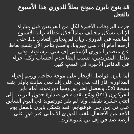
قد يتوج بايرن ميونخ بطلاً للدوري هذا الأسبوع
بالفعل
جرت البروفات الأخيرة لكلٍ من الفريقين قبل مباراة
الإياب بشكل مختلف تمامًا خلال عطلة نهاية الأسبوع
الماضية في الدوري. ريال لم يتجاوز التعادل 1:1 على
أرضه أمام إف سي جيرونا، وأصبح يتأخر الآن بتسع نقاط
عن متصدر الدوري الإسباني إف سي برشلونة. وفي
تعادل المدريديين، تسبب أيضًا عدم احتساب ركلة جزاء
في الدقائق الأخيرة في غضبٍ كبير.
أما بايرن فواصل الإبحار على موجة نجاحه. ورغم إجراء
المداورة، فاز إف سي بي على إف سي سانت باولي بثقة
بنتيجة 5:0، وبفضل تعثر بوروسيا دورتموند أمام باير
ليفركوزن (0:1) وسّع تقدمه في صدارة جدول الترتيب إلى
اثنتي عشرة نقطة. وإذا لم يفز دورتموند في اليوم السابق
على تي إس جي هوفنهايم، فقد يتمكن بايرن بالفعل يوم
الأحد من الاحتفال بلقب الدوري الألماني عبر فوزٍ على
أرضه ضد في إف بي شتوتغارت.