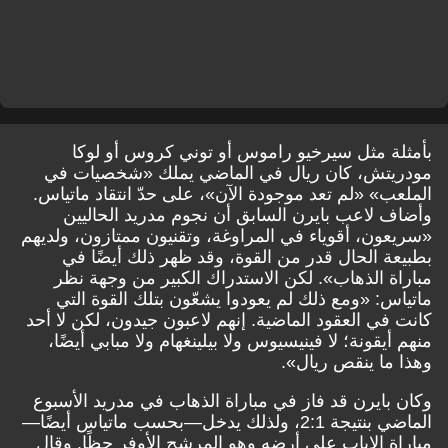
بأمثلة مثل سيرخيو راموس أو توني كروس أو لوكا
مودريتش، كان ريال في الماضي يملك «شخصيات في
الملعب» «لم تعد موجودة الآن»، على حدّ انتقاد ماتياس.
وأضاف لاعب بايرن السابق أن نجوم مدريد الحاليين
«سريعون، أقوياء في المراوغة، وتقنيون ممتازون، ولديهم
بطبيعة الحال قدر من القوة، وقد ظهر ذلك أيضًا في
مباراة الذهاب». لكن الاستدراك الكبير من وجهة نظر
ماتياس: «ومع ذلك لم يعودوا يشعّون بتلك القوة التي
كانت في العقود الماضية. إنهم لاعبون جيدون، لكن لا أحد
منهم أيقونة؛ لا فينيسيوس ولا بيلينغهام ولا مبابي أيضًا،
وهذا ما ينقص ريال».
وكان بايرن قد فاز في مباراة الذهاب في مدريد الأسبوع
الماضي بنتيجة 2:1، ولذلك يدخل—بحسب ماتياس أيضًا—
مباراة الإياب على أرضه وهو المرشح الأوفر حظًا. وقال