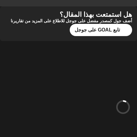
هل استمتعت بهذا المقال؟
أضف جول كمصدر مفضل على جوجل للاطلاع على المزيد من تقاريرنا
تابع GOAL على جوجل