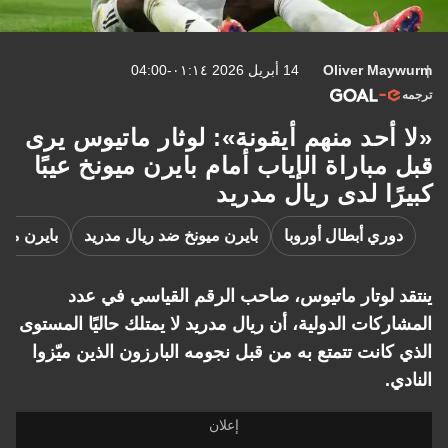
Oliver Maywurm
14 أبريل 2026 ٠١:١٤-04:00
ترجمه
«لا أحد منهم أيقونة»: لوثار ماتيوس يرى
قبل مباراة الإياب أمام بايرن ميونخ عيبًا
كبيرًا لدى ريال مدريد
دوري أبطال أوروبا
بايرن ميونخ ضد ريال مدريد
بايرن ميو
ينتقد لوتار ماتيوس، صاحب الرقم القياسي في عدد
المشاركات الدولية، أن ريال مدريد لا يمتلك حاليًا المستوى
الذي كانت تتمتع به من قبل نجومه البارزون الذين ميّزوا
النادي.