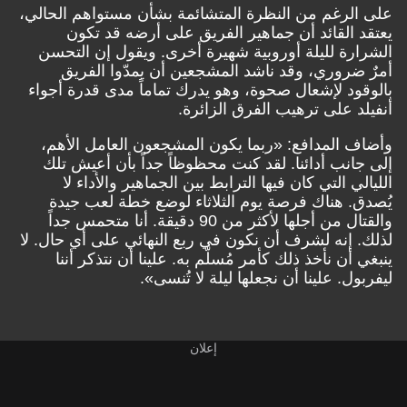
على الرغم من النظرة المتشائمة بشأن مستواهم الحالي،
يعتقد القائد أن جماهير الفريق على أرضه قد تكون
الشرارة لليلة أوروبية شهيرة أخرى. ويقول إن التحسن
أمرٌ ضروري، وقد ناشد المشجعين أن يمدّوا الفريق
بالوقود لإشعال صحوة، وهو يدرك تماماً مدى قدرة أجواء
أنفيلد على ترهيب الفرق الزائرة.
وأضاف المدافع: «ربما يكون المشجعون العامل الأهم،
إلى جانب أدائنا. لقد كنت محظوظاً جداً بأن أعيش تلك
الليالي التي كان فيها الترابط بين الجماهير والأداء لا
يُصدق. هناك فرصة يوم الثلاثاء لوضع خطة لعب جيدة
والقتال من أجلها لأكثر من 90 دقيقة. أنا متحمس جداً
لذلك. إنه لشرف أن نكون في ربع النهائي على أي حال. لا
ينبغي أن نأخذ ذلك كأمر مُسلّم به. علينا أن نتذكر أننا
ليفربول. علينا أن نجعلها ليلة لا تُنسى».