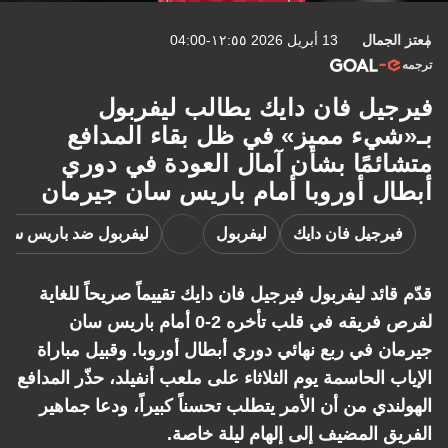
معتز الجمال
13 أبريل 2026 ١٢:٥٥-04:00
ترجمه
فيرجيل فان دايك يطالب ليفربول
بـ«شيء مميز» في ظل بقاء المدافع
متشائمًا بشأن آمال العودة في دوري
أبطال أوروبا أمام باريس سان جيرمان
فيرجيل فان دايك
ليفربول
ليفربول ضد باريس سان
قدّم قائد ليفربول فيرجيل فان دايك تقييماً صريحاً للغاية
لفرص فريقه في قلب تأخره 2-0 أمام باريس سان
جيرمان في ربع نهائي دوري أبطال أوروبا. وقبيل مباراة
الإياب الحاسمة يوم الثلاثاء على ملعب أنفيلد، حذّر المدافع
الهولندي من أن الأمر يتطلب تحسناً كبيراً، ودعا جماهير
الفريق المضيف إلى إلهام ليلة خاصة.