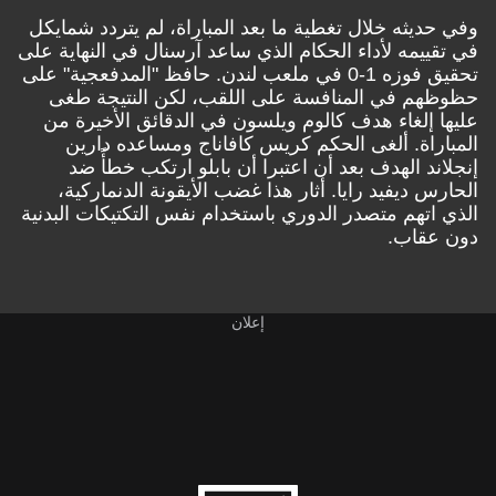
وفي حديثه خلال تغطية ما بعد المباراة، لم يتردد شمايكل
في تقييمه لأداء الحكام الذي ساعد آرسنال في النهاية على
تحقيق فوزه 1-0 في ملعب لندن. حافظ "المدفعجية" على
حظوظهم في المنافسة على اللقب، لكن النتيجة طغى
عليها إلغاء هدف كالوم ويلسون في الدقائق الأخيرة من
المباراة. ألغى الحكم كريس كافاناج ومساعده دارين
إنجلاند الهدف بعد أن اعتبرا أن بابلو ارتكب خطأً ضد
الحارس ديفيد رايا. أثار هذا غضب الأيقونة الدنماركية،
الذي اتهم متصدر الدوري باستخدام نفس التكتيكات البدنية
دون عقاب.
إعلان