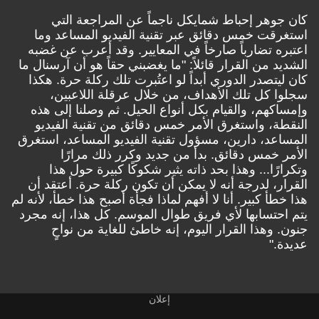
كان جوهر إحباط شمايكل ناجماً عن المراجعة التي
استغرقت خمس دقائق عبر تقنية الفيديو المساعد وما
اعتبره تضارباً صارخاً في المعايير. وقد أعرب عن غضبه
الشديد من القرار قائلاً: "ما يغضبني حقاً هو أن آرسنال ما
كان ليتصدر الدوري أبداً لو اعتُبرت تلك ركلة حرة. هكذا
سجلوا كل تلك الأهداف، من خلال عرقلة اللاعبين،
وإمساكهم، والقيام بكل أنواع الحيل. ثم وصلنا إلى هذه
النقطة، واستغرق الأمر خمس دقائق من تقنية الفيديو
المساعد، دارين، مسؤول تقنية الفيديو المساعد، استغرق
الأمر خمس دقائق. بدأ من جديد وكرر ذلك مرارًا
وتكرارًا... وهذا بحد ذاته يثير شكوكًا كبيرة حول هذا
القرار، لدرجة أنه لا يمكن أن تكون ركلة حرة. أعتقد أن
هذا خطأ كبير. أنا لا أفهم لماذا فجأة أصبح هذا خطأ، لأنه لم
يتم احتسابها لأي فريق طوال الموسم. كل هذا، إنه مجرد
جنون. وهذا القرار اليوم، إنه خاطئ للغاية من نواحٍ
عديدة."