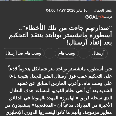
معتز الجمال
10 مايو 2026 ١٧:٣٣-04:00
ترجمه
"صدارتهم جاءت من تلك الأخطاء"..
أسطورة مانشستر يونايتد ينتقد التحكيم
بعد إنقاذ آرسنال!
آرسنال
وست هام
وست هام ضد آرسنال
شن أسطورة مانشستر يونايتد بيتر شمايكل هجوماً لاذعاً
على التحكيم عقب فوز أرسنال المثير للجدل بنتيجة 1-0
على وست هام. وأعرب الحارس السابق عن غضبه
الشديد بعد أن ألغى نظام الفيديو المساعد هدف التعادل
الذي سجله فريق «الهامرز» المهدد بالهبوط في الدقائق
الأخيرة من المباراة، مدعياً أن «المدفعجية» يستفيدون من
معايير مزدوجة، وأنهم ما كانوا ليتصدروا الدوري الإنجليزي