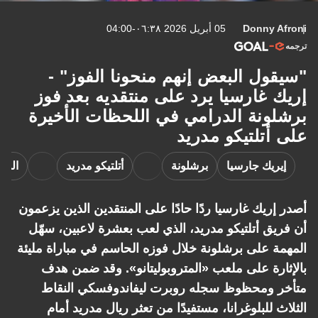
Donny Afroni
05 أبريل 2026 ٠٦:٣٨-04:00
ترجمه
"سيقول البعض إنهم منحونا الفوز" -
إريك غارسيا يرد على منتقديه بعد فوز
برشلونة الدرامي في اللحظات الأخيرة
على أتلتيكو مدريد
إيريك جارسيا
برشلونة
أتلتيكو مدريد
الدو
أصدر إريك غارسيا ردًا حادًا على المنتقدين الذين يزعمون
أن فريق أتلتيكو مدريد، الذي لعب بعشرة لاعبين، سهّل
المهمة على برشلونة خلال فوزه الحاسم في مباراة مليئة
بالإثارة على ملعب «المتروبوليتانو». وقد ضمن هدف
متأخر ومحظوظ سجله روبرت ليفاندوفسكي النقاط
الثلاث للبلوغرانا، مستفيدًا من تعثر ريال مدريد أمام