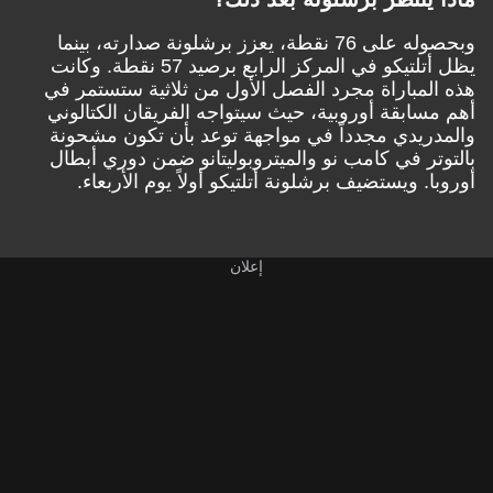
وبحصوله على 76 نقطة، يعزز برشلونة صدارته، بينما
يظل أتلتيكو في المركز الرابع برصيد 57 نقطة. وكانت
هذه المباراة مجرد الفصل الأول من ثلاثية ستستمر في
أهم مسابقة أوروبية، حيث سيتواجه الفريقان الكتالوني
والمدريدي مجدداً في مواجهة توعد بأن تكون مشحونة
بالتوتر في كامب نو والميتروبوليتانو ضمن دوري أبطال
أوروبا. ويستضيف برشلونة أتلتيكو أولاً يوم الأربعاء.