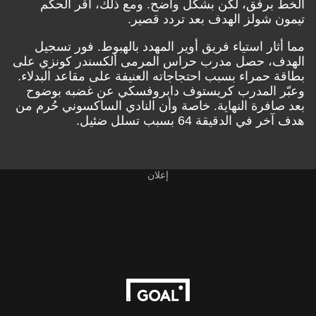
الخط برفق، لكن بشكل واضح. ومع ذلك، أقر الحكم
تيمون شولز الهدف بعد تردد قصير.
مما أثار استياء فريق أوير المهدد بالهبوط. فور تسجيل
الهدف، حصل مدرب حراس المرمى ألكسندر كونزي على
بطاقة حمراء بسبب احتجاجاته العنيفة على مقاعد البدلاء.
وعبّر المدرب كريستوف دابروفسكي عن غضبه بوضوح
بعد صافرة النهاية. خاصة وأن النادي الساكسوني حُرم من
هدف آخر في الدقيقة 64 بسبب تسلل ضئيل.
إعلان