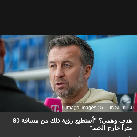
imago images / STEINSIEK.CH
هدف وهمي؟ "أستطيع رؤية ذلك من مسافة 80
متراً خارج الخط"