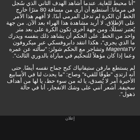
"أنا محبط للغاية. عندما أشاهد الهدف الثاني الذي سُجل
في مرمانا: أستطيع أن أرى من مسافة 80 مترًا خارج
الخط أن الكرة لم تدخل المرمى أبدًا. لا أفهم هذا الأمر
على الإطلاق. لا أريد مشاهدة هذا الهراء بعد الآن. من جهة
يُعتبر تسللًا، ومن جهة أخرى تكون الكرة على بعد متر
واحد من الخط. على الحكم أن يشاهد ذلك بنفسه ويدرك
ما الذي يجري"، هكذا انتقد دابروفسكي عبر ميكروفون
MagentaTV
وتشاجر مع الحكم شولز: "سألته عن عمره
وعما إذا كان مؤهلاً للتحكيم في مباراة بالدوري الثالث".
لم يستطع مارفن ستيفانياك كبح جماح نفسه أيضًا. حتى
أنه ارتدى "طوقًا للقيء" وصاح: "ما يحدث لنا في الأسابيع
الأخيرة أمر لا يُصدق، يا له من سوء حظ، يا لها من أهداف
سخيفة. أشعر أنني على وشك الانفجار، أنا في حالة
ذهول".