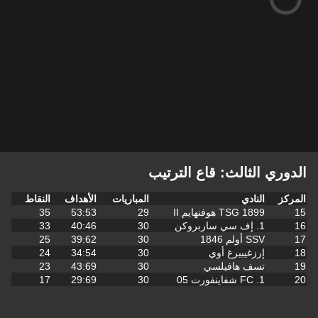
الدوري الثالث: قاع الترتيب
المركز
النادي
المباريات
الأهداف
النقاط
15
TSG 1899 هوفنهايم II
29
53:53
35
16
1. إف سي ساربروكن
30
40:46
33
17
SSV أولم 1846
30
39:62
25
18
إرزغيبيرغ أوي
30
34:54
24
19
تسف هافيلسي
30
43:69
23
20
1. FC شفاينفورت 05
30
29:69
17