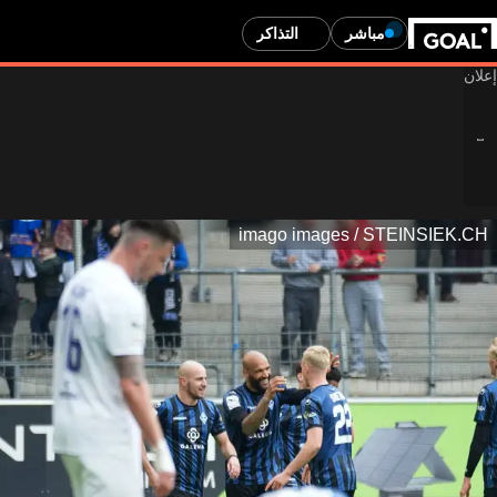
مباشر
التذاكر
imago images / STEINSIEK.CH