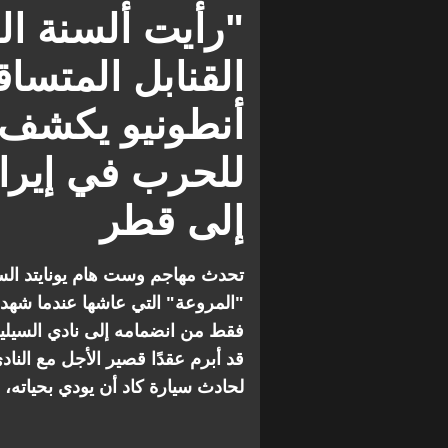
الدوري الإنجليزي الممتاز
"رأيت ألسنة ا
القنابل المتسا
أنطونيو يكشف ع
للحرب في إيران 
إلى قطر
تحدث مهاجم وست هام يونايتد السا
"المروعة" التي عاشها عندما شهد 
قد أبرم عقدًا قصير الأجل مع ال
لحادث سيارة كاد أن يودي بحياته، 