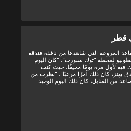
ي قطر
د المروعة التي شاهدها من نافذة فندقه
نطونيو
لمحطة "توك سبورت"
: "كان اليوم
فيه لأول مرة يومًا مخيفًا، حيث كنت
 يهتز، كان ذلك أمرًا مرعبًا". "نظرت من
اعد من القنابل، كان ذلك اليوم الوحيد