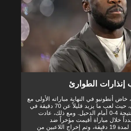
 إنذارات الطوارئ
خاض أنطونيو في النهاية مباراته الأولى مع
فريق السيلية الأسبوع الماضي، حيث لعب ما يزيد قليلاً عن 70 دقيقة في
المباراة التي خسرها الفريق بنتيجة 4-0 أمام الدحيل. ومع ذلك، عادت
داً خلال مباراة أقيمت مؤخراً ضد
الشحانية. فقد توقفت المباراة لمدة 19 دقيقة، وتم إخراج اللاعبين من