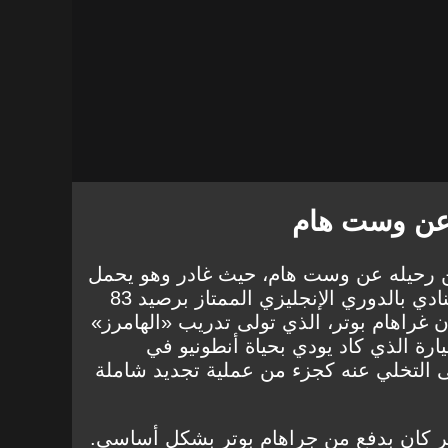
 عن وست هام
 رحيله عن وست هام، حيث غادر وهو يحمل
لقب أفضل هداف في تاريخ النادي بالدوري الإنجليزي الممتاز برصيد 83
. وادعى أن غراهام بوتر، الذي تولى تدريب «الهامرز»
رة الذي كاد يودي بحياة أنطونيو في
ريصاً على التخلي عنه كجزء من عملية تجديد شاملة
مر كان بدفع من جراهام بوتر بشكل أساسي.