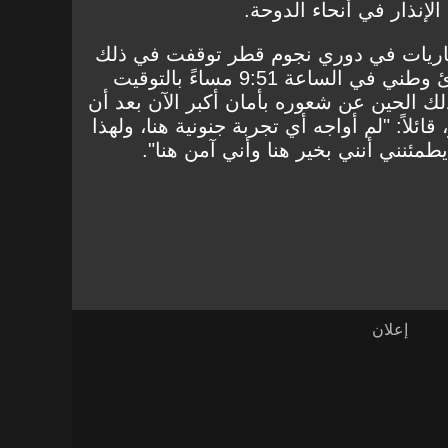
إنذار في أنحاء الدوحة.
باريات في دوري نجوم قطر توقفت في ذلك
المساء بعد إصدار إنذار طوارئ وطني في الساعة 9:51 مساءً بالتوقيت
ك الحين عن شعوره بأمان أكبر الآن بعد أن
قائلاً: "لم أواجه أي تجربة جنونية هنا، ولهذا
 يطمئنني أنني بخير هنا وأني آمن هنا".