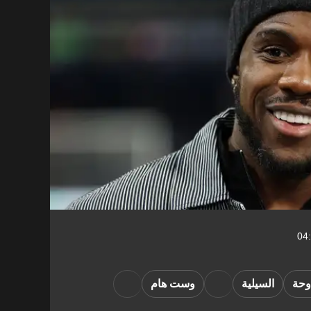
وحة
السيلية
وست هام