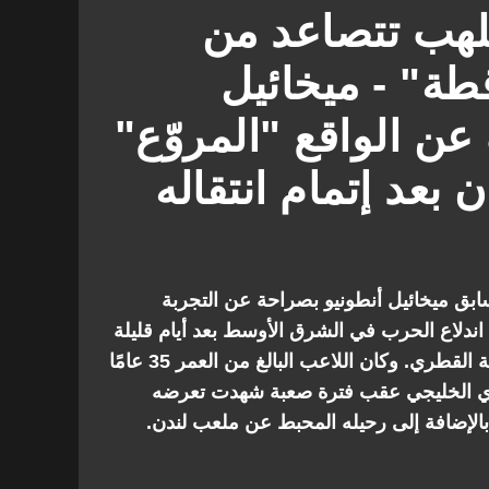
للهب تتصاعد من
قطة" - ميخائيل
ن الواقع "المروّع"
بعد إتمام انتقاله
بق ميخائيل أنطونيو بصراحة عن التجربة
اندلاع الحرب في الشرق الأوسط بعد أيام قليلة
فقط من انضمامه إلى نادي السيلية القطري. وكان اللاعب البالغ من العمر 35 عامًا
نادي الخليجي عقب فترة صعبة شهدت تعرضه
بالإضافة إلى رحيله المحبط عن ملعب لندن.