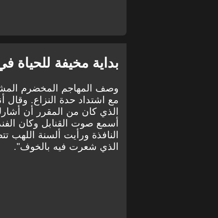
بداية مخيفة للحياة ف
وصف المهاجم المخضرم المشاه
مع اشتداد حدة النزاع. وقال أ
الذي كان من المقرر أن أشارك 
أسمع صوت القنابل وكان الفندق
النافذة ورأيت ألسنة اللهب تتص
الذي شعرت فيه بالخوف".