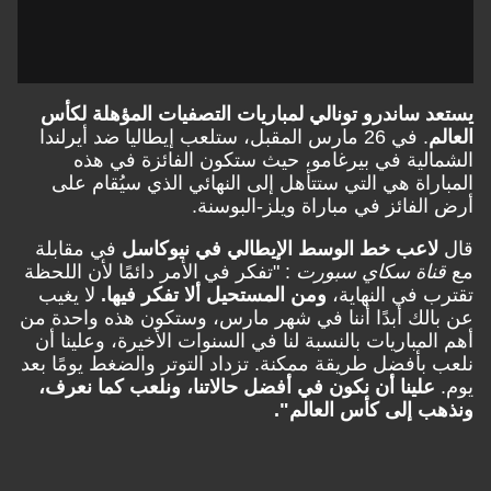
يستعد ساندرو تونالي لمباريات التصفيات المؤهلة لكأس
العالم
. في 26 مارس المقبل، ستلعب إيطاليا ضد أيرلندا
الشمالية في بيرغامو، حيث ستكون الفائزة في هذه
المباراة هي التي ستتأهل إلى النهائي الذي سيُقام على
أرض الفائز في مباراة ويلز-البوسنة.
قال
لاعب خط الوسط الإيطالي في نيوكاسل
في مقابلة
مع
قناة سكاي سبورت
: "تفكر في الأمر دائمًا لأن اللحظة
تقترب في النهاية،
ومن المستحيل ألا تفكر فيها.
لا يغيب
عن بالك أبدًا أننا في شهر مارس، وستكون هذه واحدة من
أهم المباريات بالنسبة لنا في السنوات الأخيرة، وعلينا أن
نلعب بأفضل طريقة ممكنة. تزداد التوتر والضغط يومًا بعد
يوم.
علينا أن نكون في أفضل حالاتنا، ونلعب كما نعرف،
ونذهب إلى كأس العالم".