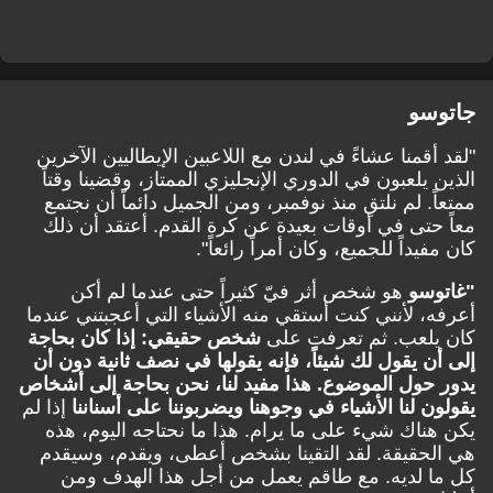
جاتوسو
"لقد أقمنا عشاءً في لندن مع اللاعبين الإيطاليين الآخرين
الذين يلعبون في الدوري الإنجليزي الممتاز، وقضينا وقتاً
ممتعاً. لم نلتقِ منذ نوفمبر، ومن الجميل دائماً أن نجتمع
معاً حتى في أوقات بعيدة عن كرة القدم. أعتقد أن ذلك
كان مفيداً للجميع، وكان أمراً رائعاً".
"غاتوسو
هو شخص أثر فيّ كثيراً حتى عندما لم أكن
أعرفه، لأنني كنت أستقي منه الأشياء التي أعجبتني عندما
كان يلعب. ثم تعرفت على
شخص حقيقي: إذا كان بحاجة
إلى أن يقول لك شيئاً، فإنه يقولها في نصف ثانية دون أن
يدور حول الموضوع. هذا مفيد لنا، نحن بحاجة إلى أشخاص
يقولون لنا الأشياء في وجوهنا ويضربوننا على أسناننا
إذا لم
يكن هناك شيء على ما يرام. هذا ما نحتاجه اليوم، هذه
هي الحقيقة. لقد التقينا بشخص أعطى، ويقدم، وسيقدم
كل ما لديه. مع طاقم يعمل من أجل هذا الهدف ومن