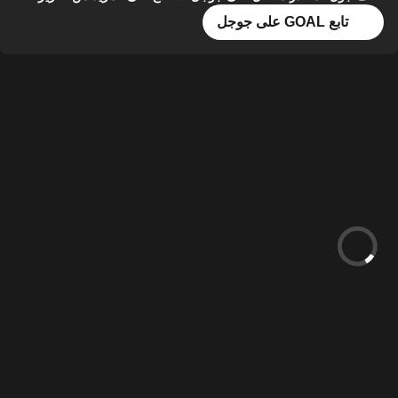
تابع GOAL على جوجل