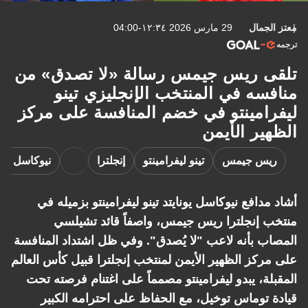
معتز الجمال
29 مارس 2026 ١٢:٣٤-04:00
ترجمه
تلقى ريس جيمس رسالة «لا تصدق» من
منافسه في المنتخب الإنجليزي تينو
ليفرامينتو في خضم المنافسة على مركز
الظهير الأيمن
ريس جيمس
تينو ليفرامينتو
إنجلترا
نيوكاسل يونا
أشاد مدافع نيوكاسل يونايتد تينو ليفرامينتو بزميله في
منتخب إنجلترا ريس جيمس، واصفاً قائد تشيلسي
المصاب بأنه لاعب "لا يُصدق". وفي ظل اشتداد المنافسة
على مركز الظهير الأيمن لمنتخب إنجلترا قبيل كأس العالم
المقبلة، يبدو ليفرامينتو مصمماً على اغتنام فرصته تحت
قيادة توماس توخيل، مع الحفاظ على احترامه الكبير