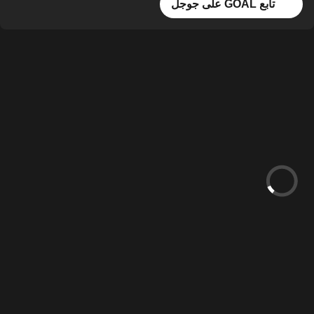
تابع GOAL على جوجل