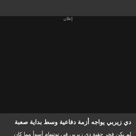
دي زيربي يواجه أزمة دفاعية وسط بداية صعبة
لم يكن فجر حقبة دي زيربي في توتنهام أسوأ مما كان