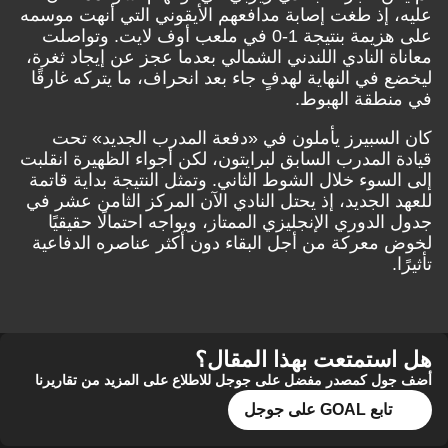
عليه، إذ طغت إصابة مدافعهم الأيقوني التي أنهت موسمه
على هزيمة بنتيجة 1-0 في ملعب أوف لايت. وتواصلت
معاناة النادي اللندني الشمالي بعدما عجز عن إيجاد ثغرة،
ليخضع في النهاية لهدفٍ جاء بعد انحراف، ما يتركه غارقًا
في منطقة الهبوط.
كان السبيرز يأملون في «دفعة المدرب الجديد» تحت
قيادة المدرب السابق لبرايتون، لكن أجواء الظهيرة انقلبت
إلى السوء خلال الشوط الثاني. وتمثل النتيجة بداية قاتمة
للعهد الجديد، إذ يحتل النادي الآن المركز الثامن عشر في
جدول الدوري الإنجليزي الممتاز، ويواجه احتمالًا حقيقيًا
لخوض معركة من أجل البقاء دون أكثر عناصره الدفاعية
تأثيرًا.
هل استمتعت بهذا المقال؟
أضف جول كمصدر مفضل على جوجل للاطلاع على المزيد من تقاريرنا
تابع GOAL على جوجل