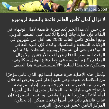
Getty Images Sport
لا تزال آمال كأس العالم قائمة بالنسبة لروميرو
في حين أن هذا الخبر يُعد ضربة قاصمة لآمال توتنهام في
البقاء، فإن هناك جانبًا إيجابيًا للاعب على الصعيد الدولي.
ومع انطلاق كأس العالم 2026 بعد أقل من شهرين في
الولايات المتحدة والمكسيك وكندا، فإن فترة التعافي
المتوقعة ينبغي أن تسمح لروميرو باستعادة لياقته في
الوقت المناسب للدفاع عن لقب الأرجنتين. ولا يزال
المدافع ركيزة أساسية في خط دفاع ليونيل سكالوني،
وسيكون متحمسًا لقيادة «الألبيسيليستي» هذا الصيف.
وتُمثل هذه الإصابة فترة صعبة للمدافع، الذي عانى مؤخرًا
من انتكاسات بدنية. وهي ثاني إنذار كبير يتعرض له خلال
فترة زمنية قصيرة، بعد خروجه بسبب إصابة مرتبطة
بارتجاج في مباراة عالية المخاطر بدوري أبطال أوروبا
أمام أتلتيكو مدريد الشهر الماضي. وبالنسبة لسبيرز، فإن
غياب قائدهم يأتي في أسوأ توقيت ممكن، إذ يحتلون
المركز الثامن عشر في جدول الترتيب.