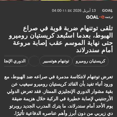
GOAL
13 أبريل 2026 ١١:٥٤-04:00
ترجمه
تلقى توتنهام ضربة قوية في صراع
الهبوط، بعدما استُبعد كريستيان روميرو
حتى نهاية الموسم عقب إصابة مروعة
أمام سندرلاند
كريستيان روميرو
توتنهام هوتسبير
الدوري الإنجليز
تعرض توتنهام لانتكاسة مدمرة في صراعه ضد الهبوط، مع
ورود أنباء تفيد بأن القائد كريستيان روميرو سيغيب عن
بقية مشوار الدوري الإنجليزي الممتاز. فقد تعرض الدولي
الأرجنتيني لإصابة خطيرة في الركبة خلال هزيمة ضيقة
يوم الأحد أمام سندرلاند، ما يترك المدرب الجديد روبرتو
دي زيربي من دون أبرز وأهم عناصره الدفاعية تأثيرًا.