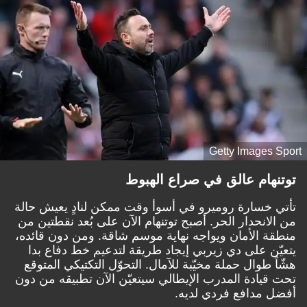
Getty Images Sport
توتنهام عالق في صراع الهبوط
تأتي خسارة روميرو في أسوأ وقت ممكن لنادٍ يعيش حالة
من الانحدار الحر. أصبح توتنهام الآن على بُعد نقطتين من
منطقة الأمان ويواجه نهاية موسم شاقة. ومن دون قائده،
يتعيّن على دي زيربي إيجاد طريقة لتدعيم خط دفاع بدا
هشّاً طوال حملة مخيّبة للآمال. التحوّل التكتيكي المتوقع
تحت قيادة المدرب الإيطالي سيتعيّن الآن تطبيقه من دون
أفضل مدافع فردي لديه.