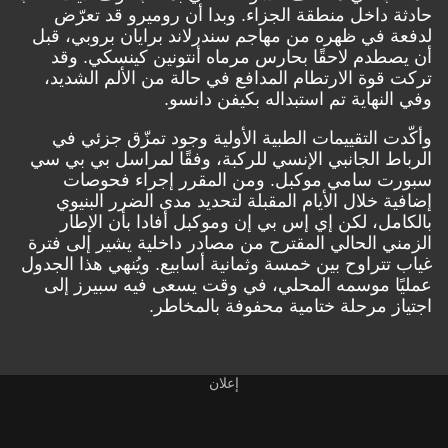
حادثة داخل منطقة الجزاء. وبدا أن روميرو قد تعرّض
لدفعة في ظهره من مهاجم سندرلاند برايان بروبي، قبل
أن يصطدم لاحقًا بحارس مرماه أنتونين كينسكي. وقد
تركت قوة الارتطام المدافع في حالة من الألم الشديد،
وفي النهاية تم استبداله بكيفن دانسو.
وأكّدت التقييمات الطبية الأولية وجود تمزّق جزئي في
الرباط الجانبي الإنسي للركبة، وفقًا لمراسل
بي بي سي
سبورت
سامي موكبل. ومن المقرر إجراء فحوصات
إضافية خلال الأيام المقبلة لتحديد مدى الضرر البنيوي
بالكامل، لكن
إي إس بي إن
وموكبل أفادا بأن الإطار
الزمني الحالي المقترح من مصادر داخلية يشير إلى فترة
غياب تتراوح بين خمسة وثمانية أسابيع. ويُنهي هذا الجدول
عمليًا موسمه المحلي، في وقت يسعى فيه سبيرز إلى
اجتياز مرحلة ختامية محفوفة بالمخاطر.
إعلان