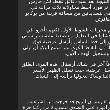
النتيجة بعد سبع دقائق فقط، لكن حارس
افورد أحبط محاولاته ثلاث مرات في
ى لتسديدتين من مسافة قريبة من بوكايو
افرتز.
مجريات الشوط الأول، لكنهم تأخروا في
ن فشلوا في التعامل مع ضغط مانشستر سيتي
ي إلى خط التماس وأرسل عرضية فوق
طأ في التقاط الكرة، مما سمح لنيكو أورايلي
 وتسجيل الهدف الأول.
اً آخر في شباك أرسنال. هذه المرة، انطلق
سل عرضية، حيث تسلل الظهير الأيسر
يبا وساكا ليحولها برأسه إلى الشباك.
اراة رغم أن الريح قد خرجت من أشرعته،
ترافورد على التصدي لتسديدة من ركلة حرة