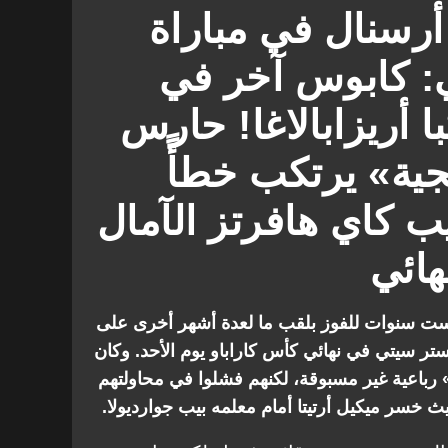
شستر سيتي
أرسنال في مباراة
: كابوس آخر في
ا أريزابالاغا! حارس
ية» يرتكب خطأً
خيب كاي هافرتز الآمال
هائي
ست سنوات للفوز بلقب ما لعدة أشهر أخرى على
ته 2-0 أمام مانشستر سيتي في نهائي كأس كاراباو يوم الأحد. وكان
 رباعية غير مسبوقة، لكنهم فشلوا في محاولتهم
ث خسر ميكيل أرتيتا أمام معلمه بيب جوارديولا.