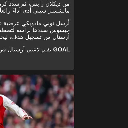
من ديكلان رايس، ثم سدد كرة
مانشستر سيتي أدى أداءً رائعا
أرسل نوني مادويكي عرضية عمي
جيسوس سددها برأسه لتصطدم ب
أرسنال من تسجيل هدف، ليح
GOAL
يقيم لاعبي أرسنال في