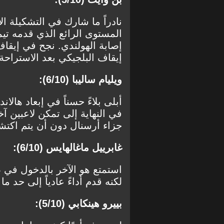
نادراً ما شارك في التشكيلة 
المستوى الرائع الذي قدمه تي
إصابة الهولندي. نجح في إيق
إيقاف البلجيكي بعد الاستراحة
ويليام ساليبا (6/10):
أبلى بلاءً حسناً في إبعاد هالا
في النهاية إلى تمكن لاعبين آ
جزاء أرسنال دون أن يتم اكتش
غابرييل ماغالهايس (6/10):
استمتع هو الآخر بالدخول في ص
لكنه قدم أداءً عادياً إلى حد م
بييرو هينكابي (5/10):