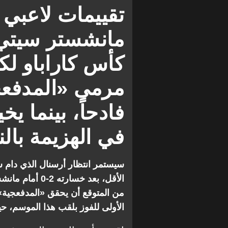
فقرات ومقالات
آرسنال ضد مان
تقييمات لاعبي 
مانشستر سيتي
كأس كاراباو لكب
مرمى «المدفعج
فادحاً، بينما ي
في الهزيمة بالن
سيستمر انتظار أرسنال الذي دام 
الأقل، بعد خسار
من المتوقع أن يحقق «المدفعجية»
الأولى للفوز بلقب هذا الموسم، حي