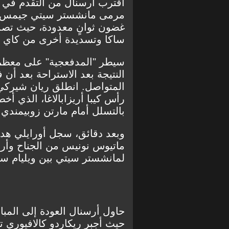
اقترب أرسنال من التقدم في 
مرمى مانشستر سيتي جيمس تر
غضون ثوانٍ معدودة، حيث تصد
ساكا وتسديدة أخرى من كاي ه
سيطر "المدفعجية" على معظم 
النتيجة بعد الاستراحة بعد أ
المتواصل. انطلق ريان شيرك
رأس كيبا أريزابالاغا، الذي أخ
بالتسلل أمام مارتن زوبيمندي
وبعد دقائق، سجل أورايلي هدف
ماتيوس نونيس من الجناح وأر
لمانشستر سيتي بين ويليام سال
حاول أرسنال العودة إلى المب
حيث أجبر ريكاردو كالافيوري 