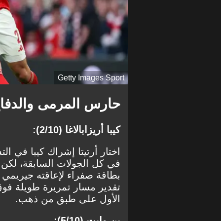
Getty Images Sport
حارس المرمى والدفا
كيبا أريزابالاغا (2/10):
اختار أرتيتا إشراك كيبا في ا
في كل الجولات السابقة، لكن 
بطاقة صفراء لإعاقته جيريمي 
تقدير مسار تمريرة طويلة فوق
الأول على طبق من ذهب.
بن وايت (5/10):