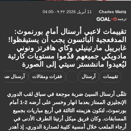
Charles Watts
11 أبريل 2026 ٠٩:٣٢-04:00
ترجمه
تقييمات لاعبي أرسنال أمام بورنموث:
المدفعجية البائسون يجب أن يستيقظوا!
غابرييل مارتينيلي وكاي هافرتز ونوني
مادويكي جميعهم قدّموا مستويات كارثية
ليُعيدوا مانشستر سيتي إلى الصورة
تقييمات
آرسنال
فقرات ومقالات
آرسنال ضد ب
تلقّى أرسنال السيئ ضربة موجعة في سباق لقب الدوري
الإنجليزي الممتاز بعدما انهار وخسر على أرضه 2-1 أمام
بورنموث، لتكون هزيمته الثالثة في أربع مباريات بجميع
المسابقات. وكان فريق ميكل أرتيتا الطرف الأدنى في
أرجاء الملعب خلال أمسية كئيبة لصدارة الدوري، إذ أهدر