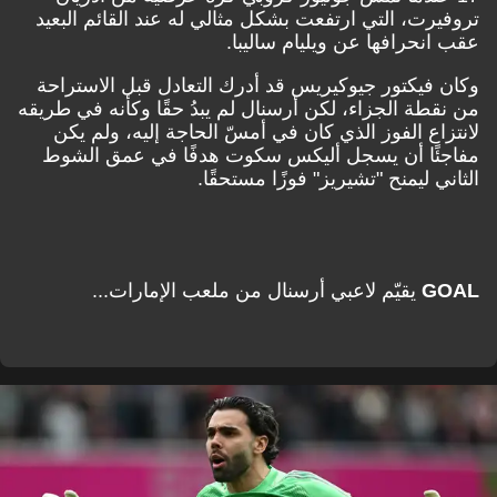
تروفيرت، التي ارتفعت بشكل مثالي له عند القائم البعيد
عقب انحرافها عن ويليام ساليبا.
وكان فيكتور جيوكيريس قد أدرك التعادل قبل الاستراحة
من نقطة الجزاء، لكن أرسنال لم يبدُ حقًا وكأنه في طريقه
لانتزاع الفوز الذي كان في أمسّ الحاجة إليه، ولم يكن
مفاجئًا أن يسجل أليكس سكوت هدفًا في عمق الشوط
الثاني ليمنح "تشيريز" فوزًا مستحقًا.
GOAL
يقيّم لاعبي أرسنال من ملعب الإمارات...