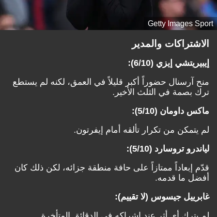
Getty Images Sport
الاشتراكات والمدير
إيبيريتشي إيزي (6/10):
منح آرسنال حضوراً أكبر قليلاً في العمق، لكنه لم يستطع
ترك بصمة في الثلث الأخير.
ماكس داومان (5/10):
لم يتمكن من تكرار تألقه أمام إيفرتون.
لياندرو تروسارد (5/10):
قدّم إبعاداً ممتازاً على حافة منطقة جزائه، لكن ذلك كان
أفضل ما قدمه.
غابرييل جيسوس (لا تقييم):
لم يترك أي أثر عند إشراكه في الدقائق المتأخرة.