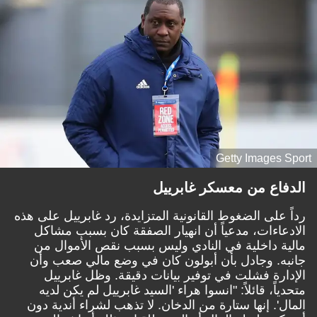
Getty Images Sport
الدفاع من معسكر غابرييل
رداً على الضغوط القانونية المتزايدة، رد غابرييل على هذه
الادعاءات، مدعياً أن انهيار الصفقة كان بسبب مشاكل
مالية داخلية في النادي وليس بسبب نقص الأموال من
جانبه. وجادل بأن أبولون كان في وضع مالي صعب وأن
الإدارة فشلت في توفير بيانات دقيقة. وظل غابرييل
متحدياً، قائلاً: "انسوا هراء 'السيد غابرييل لم يكن لديه
المال'. إنها ستارة من الدخان. لا تذهب لشراء أندية دون