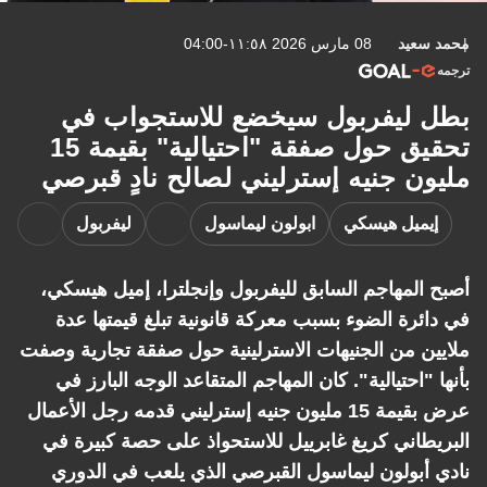
محمد سعيد
08 مارس 2026 ١١:٥٨-04:00
ترجمه
بطل ليفربول سيخضع للاستجواب في
تحقيق حول صفقة "احتيالية" بقيمة 15
مليون جنيه إسترليني لصالح نادٍ قبرصي
إيميل هيسكي
ابولون ليماسول
ليفربول
أصبح المهاجم السابق لليفربول وإنجلترا، إميل هيسكي،
في دائرة الضوء بسبب معركة قانونية تبلغ قيمتها عدة
ملايين من الجنيهات الاسترلينية حول صفقة تجارية وصفت
بأنها "احتيالية". كان المهاجم المتقاعد الوجه البارز في
عرض بقيمة 15 مليون جنيه إسترليني قدمه رجل الأعمال
البريطاني كريغ غابرييل للاستحواذ على حصة كبيرة في
نادي أبولون ليماسول القبرصي الذي يلعب في الدوري