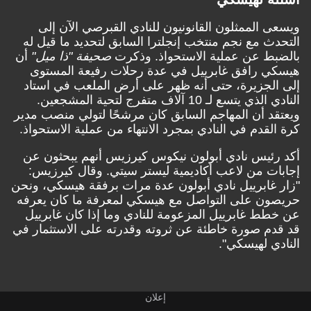
ويسعى الممثلون القانونيون للنادي القبرصي الآن إلى
التحدث مع نجم منتخب إنجلترا السابق لتحديد ما قيل له
بالضبط عن عملية الاستحواذ. وذكرت
صحيفة "ذا ميل"
أن
هيسكي رافق غابرييل في عدة رحلات رفيعة المستوى
إلى الجزيرة، حتى أنه ظهر على أرض الملعب في استاد
النادي الذي يتسع لـ 10 آلاف متفرج لتحية المشجعين.
ويعتقد أن المهاجم السابق كان مرشحًا لتولي منصب مدير
كرة القدم في النادي بمجرد الانتهاء من عملية الاستحواذ.
أكد رئيس نادي أبولون نيكوس كيرزيس أنهم يبحثون عن
إجابات من لاعب أكاديمية ليستر سيتي. وقال كيرزيس:
"زار غابرييل نادي أبولون عدة مرات برفقة هيسكي، ونحن
حريصون على التواصل مع هيسكي لمعرفة ما كان يعرفه
عن خطط غابرييل المزعومة للنادي وما إذا كان غابرييل
قد قدم صورة خاطئة عن ثروته وقدرته على الاستثمار في
النادي لهيسكي".