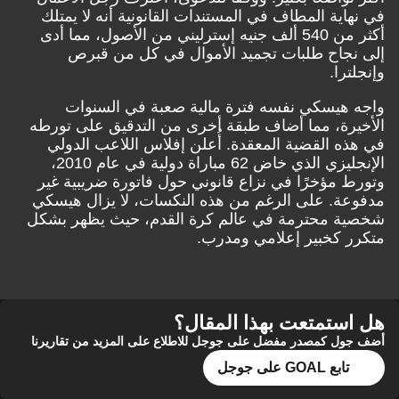
في نهاية المطاف في المستندات القانونية أنه
لا
يمتلك
أكثر من 540 ألف جنيه إسترليني من الأصول
، مما أدى
إلى نجاح طلبات تجميد الأموال في كل من قبرص
وإنجلترا.
واجه هيسكي نفسه فترة مالية صعبة في السنوات
الأخيرة، مما أضاف طبقة أخرى من التدقيق على تورطه
في هذه القضية المعقدة. أُعلن إفلاس اللاعب الدولي
الإنجليزي الذي خاض 62 مباراة دولية في عام 2010،
وتورط مؤخرًا في نزاع قانوني حول فاتورة ضريبية غير
مدفوعة. على الرغم من هذه النكسات، لا يزال هيسكي
شخصية محترمة في عالم كرة القدم، حيث يظهر بشكل
متكرر كخبير إعلامي ومدرب.
هل استمتعت بهذا المقال؟
أضف جول كمصدر مفضل على جوجل للاطلاع على المزيد من تقاريرنا
تابع GOAL على جوجل