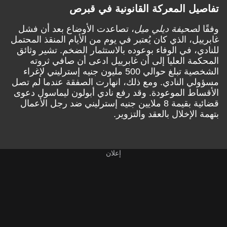
تفاصيل المعركة القانونية في قبرص
وفقًا ل
صحيفة ديلي ميل
، تصاعدت الأوضاع بعد أن فشل
غابرييل، الذي كان يُعتبر في يوم من الأيام المنقذ المحتمل
للنادي، في الوفاء بوعوده بالاستثمار الضخم. تشير وثائق
المحكمة العليا إلى أن غابرييل ادعى أن صافي ثروته
الشخصية تبلغ حوالي 500 مليون جنيه إسترليني لإغراء
مسؤولي النادي. ومع ذلك، انهارت الصفقة عندما لم تصل
الأقساط الموعودة. وقد رفع نادي أبولون ليماسول دعوى
قضائية بقيمة 8 ملايين جنيه إسترليني ضد رجل الأعمال
بتهمة الإخلال بالعقد
والتزوير
.
إعلان