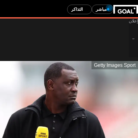
مباشر
التذاكر
Getty Images Sport