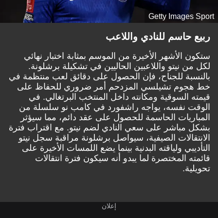
Getty Images Sport
ربيع حاسم للنادي واللاعب
ستكون الأشهر الأخيرة من الموسم بمثابة اختبار نهائي
لكل من نيتو واللاعبين الحاليين في تشكيلة برشلونة.
بالنسبة للجناح، فإن الحصول على دقائق لعب منتظمة في
خط هجوم تشيلسي المزدحم أمر ضروري للحفاظ على
قيمته السوقية ومكانته داخل المنتخب البرتغالي. في
الوقت نفسه، يواجه راشفورد في كامب نو سلسلة من
المباريات الحاسمة للحصول على عقد دائم، مما سيؤثر
بشكل مباشر على سعي النادي لضم نيتو. مع اقتراب فترة
الانتقالات الصيفية، سيواصل برشلونة مراقبة سجل نيتو
التأديبي ولياقته البدنية بينما يضع اللمسات الأخيرة على
قائمته المختصرة لما يبدو أنه سيكون فترة انتقالات
تحويلية.