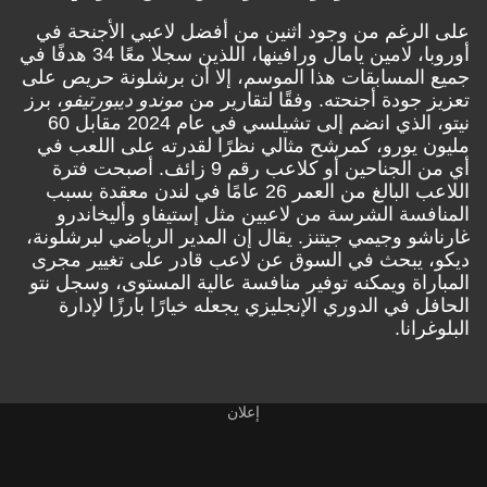
على الرغم من وجود اثنين من أفضل لاعبي الأجنحة في
أوروبا، لامين يامال ورافينها، اللذين سجلا معًا 34 هدفًا في
جميع المسابقات هذا الموسم، إلا أن برشلونة حريص على
تعزيز جودة أجنحته. وفقًا لتقارير من
موندو ديبورتيفو
، برز
نيتو، الذي انضم إلى تشيلسي في عام 2024 مقابل 60
مليون يورو، كمرشح مثالي نظرًا لقدرته على اللعب في
أي من الجناحين أو كلاعب رقم 9 زائف. أصبحت فترة
اللاعب البالغ من العمر 26 عامًا في لندن معقدة بسبب
المنافسة الشرسة من لاعبين مثل إستيفاو وأليخاندرو
غارناشو وجيمي جيتنز. يقال إن المدير الرياضي لبرشلونة،
ديكو، يبحث في السوق عن لاعب قادر على تغيير مجرى
المباراة ويمكنه توفير منافسة عالية المستوى، وسجل نتو
الحافل في الدوري الإنجليزي يجعله خيارًا بارزًا لإدارة
البلوغرانا.
إعلان