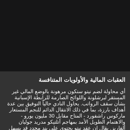
العقبات المالية والأولويات المتنافسة
أي محاولة لضم نيتو ستكون مرهونة بالوضع المالي غير
المستقر لبرشلونة واللوائح الصارمة للرابطة الإسبانية
بشأن سقف الرواتب. يحاول النادي حالياً التوفيق بين عدة
أهداف بارزة، بما في ذلك الانتقال الدائم للنجم المستعار
ماركوس راشفورد - المتاح مقابل 30 مليون يورو -
والاهتمام الطويل الأمد بمهاجم أتلتيكو مدريد جوليان
ألفاريز. يقال إن عقد نيتو يحتوي على بند محدد قد يسهل