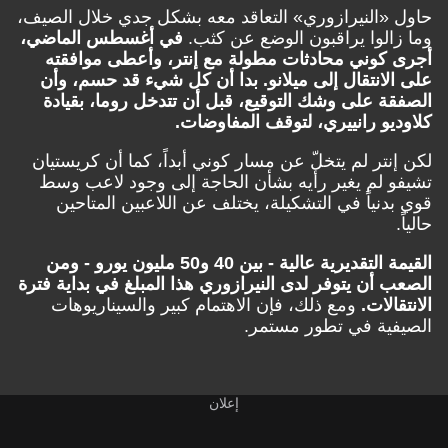
حاول «النيرازوري» التعاقد معه بشكل جدي خلال الصيف،
وما زالوا يراقبون الوضع عن كثب.
في أغسطس الماضي،
أجرى كوني محادثات مطولة مع إنتر، وأعطى موافقته
على الانتقال إلى ميلانو. بدا أن كل شيء قد حسم، وأن
الصفقة على وشك التوقيع، قبل أن تتدخل روما، بقيادة
كلاوديو رانييري، لتوقف المفاوضات.
لكن إنتر لم يتخلّ عن مسار كوني أبداً، كما أن كريستيان
تشيفو لم يغير رأيه بشأن الحاجة إلى وجود لاعب وسط
قوي بدنياً في التشكيلة، يختلف عن اللاعبين المتاحين
حالياً.
القيمة التقديرية عالية - بين 40 و50 مليون يورو - ومن
الصعب أن يتوفر لدى النيرازوري هذا المبلغ في بداية فترة
الانتقالات.
ومع ذلك، فإن الاهتمام كبير والسيناريوهات
الصيفية في تطور مستمر.