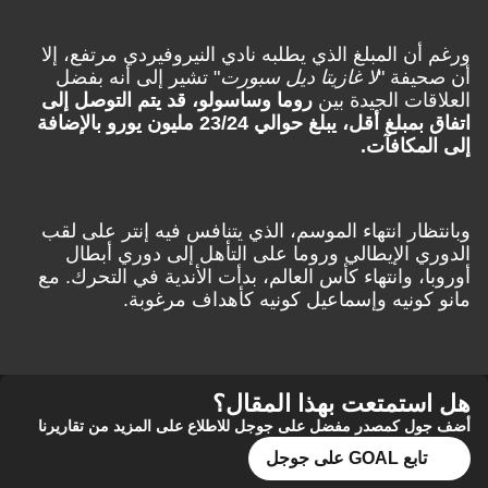
ورغم أن المبلغ الذي يطلبه نادي النيروفيردي مرتفع، إلا
أن صحيفة "
لا غازيتا ديل سبورت
" تشير إلى أنه بفضل
العلاقات الجيدة بين
روما وساسولو، قد يتم التوصل إلى
اتفاق بمبلغ أقل، يبلغ حوالي 23/24 مليون يورو بالإضافة
إلى المكافآت.
وبانتظار انتهاء الموسم، الذي يتنافس فيه إنتر على لقب
الدوري الإيطالي وروما على التأهل إلى دوري أبطال
أوروبا، وانتهاء كأس العالم، بدأت الأندية في التحرك. مع
مانو كونيه وإسماعيل كونيه كأهداف مرغوبة.
هل استمتعت بهذا المقال؟
أضف جول كمصدر مفضل على جوجل للاطلاع على المزيد من تقاريرنا
تابع GOAL على جوجل