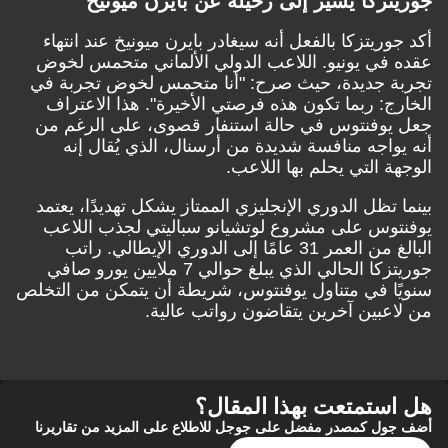
جوريتزكا يشير إلى رحيله عن بايرن ميونيخ
أكد جوريتزكا بالفعل أنه سيغادر بايرن ميونيخ عند انتهاء
عقده في يونيو. اللاعب الدولي الألماني متحمس لخوض
تجربة جديدة، حيث صرح: "أنا متحمس لخوض تجربة في
الخارج: ربما تكون هذه فرصتي الأخيرة". هذا الاعتراف
جعل يوفنتوس في حالة استنفار قصوى، على الرغم من
أنه يواجه منافسة شديدة من أرسنال، الذي يُقال إنه
الوجهة التي يحلم بها اللاعب.
بينما تظل الدوري الإنجليزي الممتاز يشكل تهديدًا، يعتمد
يوفنتوس على مشروع لوتشيانو سباليتي لجذب اللاعب
البالغ من العمر 31 عامًا إلى الدوري الإيطالي. راتب
جوريتزكا الحالي الذي يبلغ حوالي 7 ملايين يورو صافي
سنويًا في متناول يوفنتوس، شريطة أن يتمكن من التخلص
من لاعبين آخرين يتقاضون رواتب عالية.
هل استمتعت بهذا المقال؟
أضف جول كمصدر مفضل على جوجل للاطلاع على المزيد من تقاريرنا