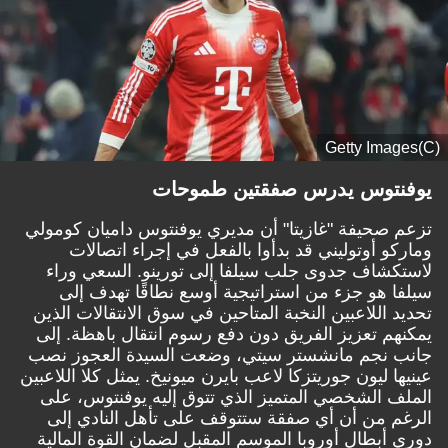
(C)Getty Images
يوفنتوس يدرس صفقتين طموحات
تزعم صحيفة "غازيتا" أن مديري يوفنتوس داميان كومولي
وماركو أوتوليني قد بدأوا بالفعل في إجراء اتصالات
لاستكشاف جدوى جلب سيلفا إلى تورينو. السعي وراء
سيلفا هو جزء من استراتيجية أوسع نطاقًا تهدف إلى
تحديد اللاعبين النخبة المتاحين في سوق الانتقالات الذين
يمكنهم تعزيز الفريق دون دفع رسوم انتقال باهظة. إلى
جانب نجم مانشستر سيتي، وضعت السيدة العجوز نصب
عينيها ليون جوريتزكا لاعب بايرن ميونيخ. يمثل كلا اللاعبين
الملف الشخصي المتميز الذي تتوق إليه يوفنتوس، على
الرغم من أن أي صفقة ستتوقف على تأهل النادي إلى
دوري أبطال أوروبا الموسم المقبل لضمان القوة المالية