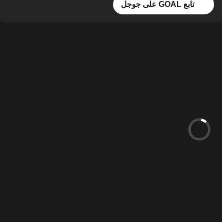
تابع GOAL على جوجل