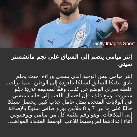
Getty Images Sport
إنتر ميامي ينضم إلى السباق على نجم مانشستر
سيتي
إنتر ميامي ليس الوحيد الذي يسعى وراءه، حيث يحلم
نادي بنفيكا السابق لسيلكا بالعودة إلى الوطن، بينما يراقب
غلطة سراي الوضع عن كثب، وفقًا لصح
يفة غازيتا ديلو
سبورت
. ومع ذلك، فإن احتمال اللعب إلى جانب ميسي
في الولايات المتحدة يمثل عامل جذب كبير. يحصل سيلكا
حاليًا على ما بين 7 و 8 ملايين يورو صافي سنويًا بالإضافة
إلى المكافآت، وهو رقم تقيّمه كل من ميامي ويوفنتوس
أثناء إعدادهما لعروضهما للاعب الوسط المتعدد المواهب.