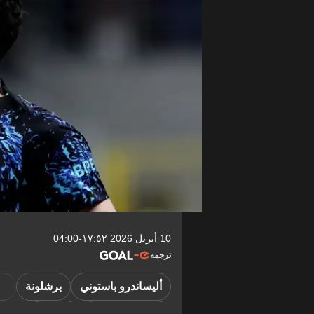
10 أبريل 2026 ١٧:٥٢-04:00
ترجمه
أليساندرو باستوني
برشلونة