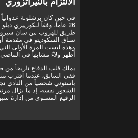
الالتزام بالنيراتزوري
في حين كان برشلونة عدوانياً 
26 عاماً، وفقاً لـ
كورييري ديلو
طريق للهروب من سان سيرو. وي
سباق السكوديتو في مقدمة أولو
وهذه ليست المرة الأولى التي ي
أظهر ولاءً مشابهاً في الماضي
يملك قلب الدفاع تاريخاً من صدّ
ففي السابق، عندما اقترب من
باستوني شخصياً من النادي ت
الشعور نفسه، إذ ما يزال مرتب
الرفيع المستوى من إدارة سبو