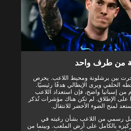
نة من طرف واحد
 جرت بين برشلونة ومحيط اللاعب. يحرص
ه الخلفي ويرى الإيطالي هدفًا رئيسيًا.
دم من إسبانيا واضح، فإن استعداد اللاعب
 على الإطلاق. لم تكن هناك مؤشرات تُذكر
عد لمنح الضوء الأخضر للانتقال.
تواصل رسمي من اللاعب بشأن رغبته في
ركيزه بالكامل على أرض الملعب. وبينما من