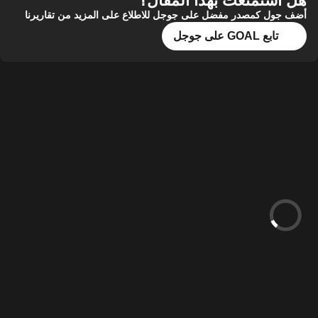
هل استمتعت بهذا المقال؟
أضف جول كمصدر مفضل على جوجل للاطلاع على المزيد من تقاريرنا
تابع GOAL على جوجل