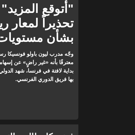
الدوري الفرنسي
ريال مدريد
"أتوقع المزيد"
تحذيراً لمعار ر
بشأن مستويات ا
وجّه مدرب ليون باولو فونسيكا رسا
معترفًا بأنه «غير راضٍ» عن إسهام
بداية لافتة في فرنسا، شهد الدولي 
بها فريق الدوري الفرنسي.