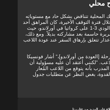
ح محلي
 المحلية تتناقض بشكل حاد مع مستوياته
لال فترة التوقف الأخيرة، كان المراهق أحد
أبرز لاعبي البرازيل في الفوز الودي 3-1 على كرواتيا في أورلاندو، حيث
رة حاسمة بعد مشاركته بديلاً. ومع ذلك،
ار تتعلق بإرهاق السفر عند عودة اللاعب
لرحلة [العودة من أورلاندو]،" أشار فونسيكا
لاعب. "لكنني أعتقد أن عليه مسؤولية أن
لمدرب بأنه يتوقع من اللاعب المُعار
القدوة، بغض النظر عن متطلبات جدول
على المزيد من تقاريرنا