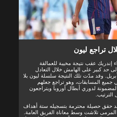
ل تراجع ليون
اء إندريك عقب نتيجة مخيبة للعمالقة
لى حد كبير على الهامش خلال التعادل
سلبي 0-0 أمام أنجيه في 5 أبريل. وقد مدّت تلك النتيجة سلسلة ليون بلا
 جميع المسابقات، وهو تراجع جعلهم
المضمونة لدوري أبطال أوروبا ويتراجعون
الترتيب.
يد حقق حصيلة محترمة بتسجيله ستة أهداف
أمام المرمى تلاشت وسط معاناة الفريق العامة.