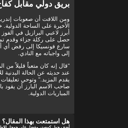
بريق دولي مقابل كفا
ومن اللافت أن صعوبات إندريك
الأخيرة على الساحة الدولية. خ
حصل على ركلة جزاء وقدم تمري
سارع فونسيكا إلى رفض أي أعذ
إلى واجباته مع النادي.
"قال إنه كان متعباً قليلاً من ا
عند حديثه عن الحالة البدنية ل
يقدم المزيد." وتوحي تعليقات ا
صاحب الاسم البارز أن يقود ب
المباريات الدولية.
هل استمتعت بهذا المقال؟
أضف جول كمصدر مفضل على جوجل للاطلاع 