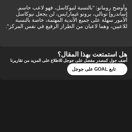
وأوضح رومانو: "بالنسبة لنيوكاسل، فهو لاعب حاسم.
[ساندرو] تونالي، برونو غيمارايس، لن يجعل نيوكاسل
الأمور سهلة على جميع الأندية المهتمة، خاصة بالنسبة
للاعبين، وهما لاعبان من الطراز الرفيع في نفس المركز".
هل استمتعت بهذا المقال؟
أضف جول كمصدر مفضل على جوجل للاطلاع على المزيد من تقاريرنا
تابع GOAL على جوجل