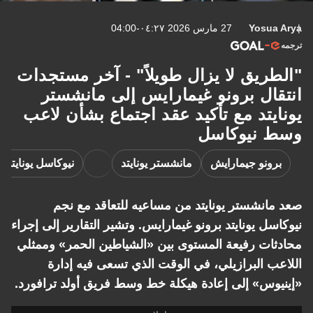
Yosua Arya
27 مارس 2026 ٠٤:٢٧-04:00
ترجمه
"الطريق لا يزال طويلاً" - آخر مستجدات
انتقال برونو غيمارايس إلى مانشستر
يونايتد مع تأكيد عقد اجتماع بشأن لاعب
وسط نيوكاسل
برونو جيمارايش
مانشستر يونايتد
نيوكاسل يونايتد
صعد مانشستر يونايتد من مساعيه للتعاقد مع نجم
نيوكاسل يونايتد برونو غيمارايس. وتشير التقارير إلى إجراء
محادثات رفيعة المستوى بين «الشياطين الحمر» وممثلي
اللاعب البرازيلي، في الوقت الذي تسعى فيه إدارة
«إينيوس» إلى إعادة هيكلة خط وسط فريق أولد ترافورد.