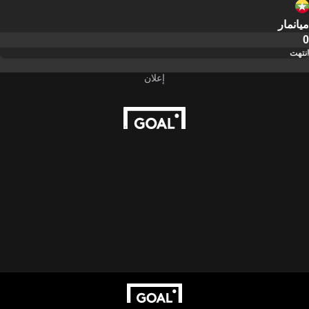
ميانمار
0
انتهت