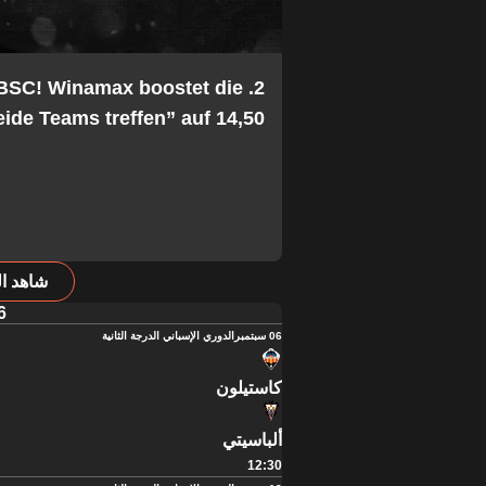
 BSC! Winamax boostet die
ide Teams treffen” auf 14,50!
شاهد ال
6
06 سبتمبر
الدوري الإسباني الدرجة الثانية
كاستيلون
ألباسيتي
12:30