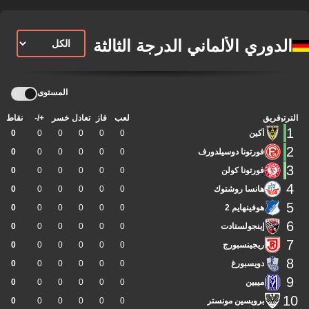
الدوري الألماني الدرجة الثالثة
المستوى
الترتيب
فريق
لعب
فاز
تعادل
خسر
+/-
نقاط
1
آكين
0
0
0
0
0
0
2
فورتونا دوسيلدورف
0
0
0
0
0
0
3
فورتونا كولن
0
0
0
0
0
0
4
هانسا روشتوك
0
0
0
0
0
0
5
هوفينهايم 2
0
0
0
0
0
0
6
إينجولستادت
0
0
0
0
0
0
7
ريجينسبورج
0
0
0
0
0
0
8
دويسبورغ
0
0
0
0
0
0
9
ميبين
0
0
0
0
0
0
10
برويسين مونستر
0
0
0
0
0
0