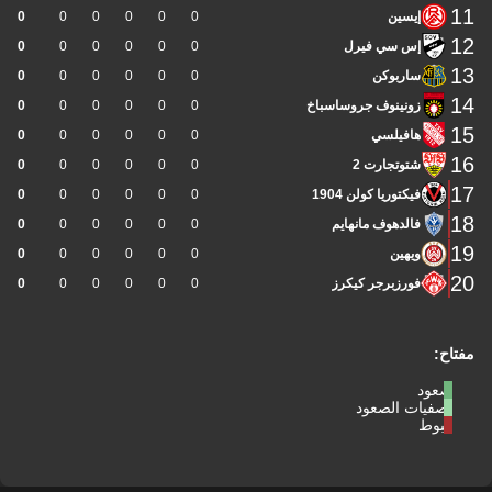
11
إيسين
0
0
0
0
0
0
12
إس سي فيرل
0
0
0
0
0
0
13
ساربوكن
0
0
0
0
0
0
14
زونينوف جروساسباخ
0
0
0
0
0
0
15
هافيلسي
0
0
0
0
0
0
16
شتوتجارت 2
0
0
0
0
0
0
17
فيكتوريا كولن 1904
0
0
0
0
0
0
18
فالدهوف مانهايم
0
0
0
0
0
0
19
ويهين
0
0
0
0
0
0
20
فورزبرجر كيكرز
0
0
0
0
0
0
مفتاح:
صعود
تصفيات الصعود
هبوط