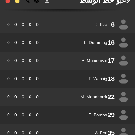
عبو خط الوسط
6
0
0
0
0
0
J. Eze
16
0
0
0
0
0
L. Demming
17
0
0
0
0
0
A. Mesanovic
18
0
0
0
0
0
F. Wessig
22
0
0
0
0
0
M. Mannhardt
29
0
0
0
0
0
E. Bamba
35
0
0
0
0
0
A. Foti