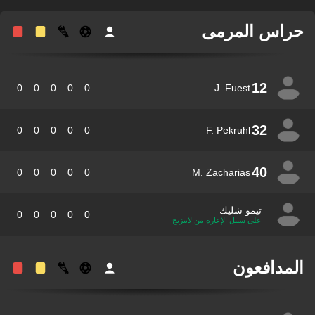
اس المرمى
12
0
0
0
0
0
J. Fuest
32
0
0
0
0
0
F. Pekruhl
40
0
0
0
0
0
M. Zacharias
تيمو شليك
0
0
0
0
0
على سبيل الإعارة من لايبزيج
مدافعون