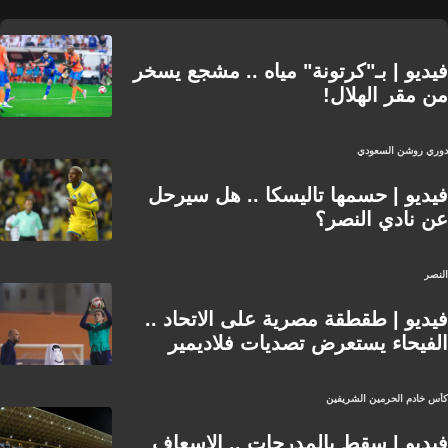
فيديو | بـ"كرتونة" مياه .. مشجع يسخر
من مقر الهلال!
دوري روشن السعودي
فيديو | حسمها تاليسكا .. هل سيرحل
عن نادي النصر؟
النصر
فيديو | طقطقة مصرية على الاتحاد ..
الفيحاء يستعرض تصديات فلاديمير
كأس خادم الحرمين الشريفين
فيديو | سقط بالمدرجات .. الإسعاف