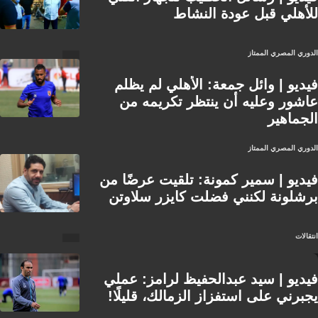
للأهلي قبل عودة النشاط
الدوري المصري الممتاز
فيديو | وائل جمعة: الأهلي لم يظلم
عاشور وعليه أن ينتظر تكريمه من
الجماهير
الدوري المصري الممتاز
فيديو | سمير كمونة: تلقيت عرضًا من
برشلونة لكنني فضلت كايزر سلاوتن
انتقالات
فيديو | سيد عبدالحفيظ لرامز: عملي
يجبرني على استفزاز الزمالك، قليلًا!