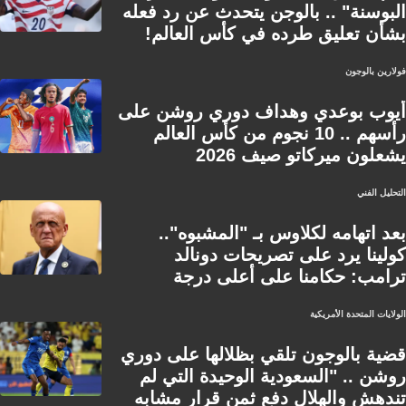
البوسنة" .. بالوجن يتحدث عن رد فعله
بشأن تعليق طرده في كأس العالم!
فولارين بالوجون
أيوب بوعدي وهداف دوري روشن على
رأسهم .. 10 نجوم من كأس العالم
يشعلون ميركاتو صيف 2026
التحليل الفني
بعد اتهامه لكلاوس بـ "المشبوه"..
كولينا يرد على تصريحات دونالد
ترامب: حكامنا على أعلى درجة
الولايات المتحدة الأمريكية
قضية بالوجون تلقي بظلالها على دوري
روشن .. "السعودية الوحيدة التي لم
تندهش والهلال دفع ثمن قرار مشابه