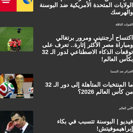
الولايات المتحدة الأمريكية ضد البوسنة
والهرسك
القنوات الناقلة
اكتساح أرجنتيني ومرور برتغالي
ومباراة مصر الأكثر إثارة.. تعرف على
توقعات الذكاء الاصطناعي لدور الـ 32
بكأس العالم!
الجزائر ضد النمسا
ما المنتخبات المتأهلة إلى دور الـ 32
من كأس العالم 2026؟
كأس العالم
فيديو | البوسنة تتسبب في بكاء
إبراهيموفيتش!