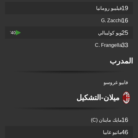
ليبو رومانيا
G. Zacch
و كوليبالي
40’
C. Frangell
رب
و غروسو
ميلان
-
التشكيل
يك ماينان
(C)
تيو غابيا