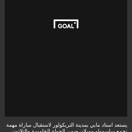
استاد مابي بمدينة التريكولور لاستقبال مباراة مهمة
اسوولو وميلان ضمن الجولة الخامسة والثلاثون