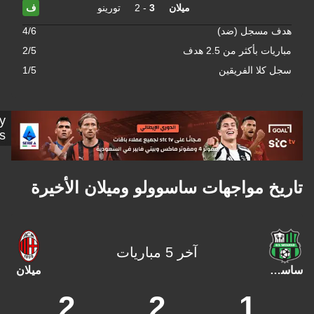
ميلان
3
-
2
تورينو
ف
مسجل (ضد)
4/6
 بأكثر من 2.5 هدف
2/5
لا الفريقين
1/5
Getty
Images
خ مواجهات ساسوولو وميلان الأخيرة
آخر 5 مباريات
و
ميلان
2
2
1