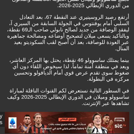
 الإيطالي 2025-2026.
أرتفع رصيد الروسينيري عند النقطة 67، بعد التعادل
 أمام يوفنتوس في الجولة السابقة من السيري آ،
ليفقد الوصافة من جديد لصالح نابولي صاحب الـ69 نقطة،
كيد يسعى ميلان لتصحيح أوضاعه ومصالحة جماهيره
عودة للوصافة، بعد أن أصبح لقب السكوديتو بعيد
بينما يمتلك ساسوولو 46 نقطة، يحتل بها المركز العاشر،
ي منطقة أمنة تماماً، لذا سيخوض اللقاء دون أي
سوى تقدم عرض قوي أمام الديافولو وتحسين
في البطولة.
طور التالية نستعرض لكم القنوات الناقلة لمباراة
ساسوولو وميلان في الدوري الإيطالي 2025-2026 وكيف
ا عبر الإنترنت.
Getty
Images