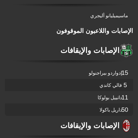
ميليانو أليجري
بات واللاعبون الموقوفون
الإصابات والإيقافات
واردو بيراجنولو
الي كاندي
نييل بولوكا
ريل باكولا
الإصابات والإيقافات