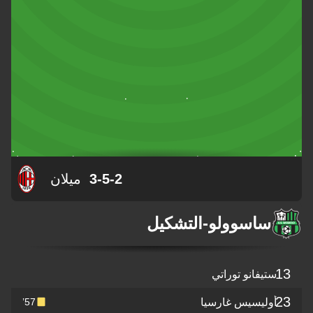
3-5-2
ميلان
ساسوولو
-
التشكيل
يفانو توراتي
وليسيس غارسيا
57’