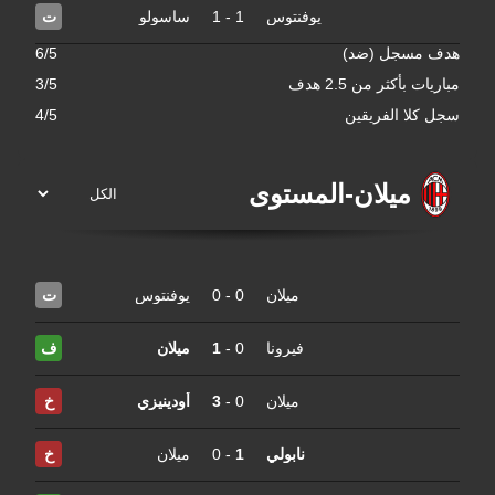
يوفنتوس
1
-
1
ساسولو
ت
مسجل (ضد)
6/5
 بأكثر من 2.5 هدف
3/5
لا الفريقين
4/5
ميلان
-
المستوى
ميلان
0
-
0
يوفنتوس
ت
فيرونا
0
-
1
ميلان
ف
ميلان
0
-
3
أودينيزي
خ
نابولي
1
-
0
ميلان
خ