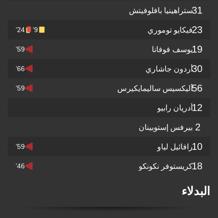
راهينيا بافلوفيتش
يكايو توموري
24’
9’
وسف فوفانا
59’
ردون جاشاري
66’
ليكسيس ساليمايكيرس
59’
ريان رابيو
يرفس إستوبينان
فائيل لياو
59’
ريستوفر نكونكو
46’
ء