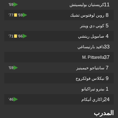
ريستيان بوليسيتش
59’
وبن لوفتوس تشيك
77’
59’
وني دي وينتر
امويل ريتشي
71’
66’
فيد بارتيساغي
M. Pittarel
نتياجو خيمينيز
59’
يكلاس فولكروج
ترو تيراكيانو
كاري أتيكام
46’
رب