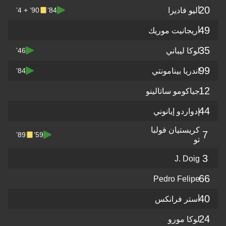
يو فاديرا
90’ + 4’
84’
ريجانيت موريك
كا ليباني
46’
دريا بينامونتي
84’
اكومو ساتالينو
واردو إيانوني
يستيان فولبا
89’
59’
J. Doi
Pedro Felip
ستر فرانكس
وكا مورو