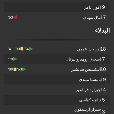
9
اكور ادامز
17
نيال موباي
53’
البدلاء
18
لوسيان أغومي
90’ + 4’
54’
7
إسحاق روميرو بيرنال
78’
10
أليكسيس سانشيز
80’
53’
19
باتيستا ميندي
14
جيرارد فرنانديز
5
نيانزو كواسي
سيزار أزبيليكوي
3