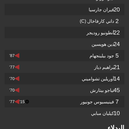
20
فيران جارسيا
2
داني كارفاخال
(C)
22
أنطونيو روديجر
24
دين هويسين
5
جود بيلينجهام
87’
21
براهيم دياز
77’
14
أوريلين تشواميني
70’
45
تياجو بيتارش
70’
7
فينيسيوس جونيور
77’
15’
10
كيليان مبابي
البدلاء