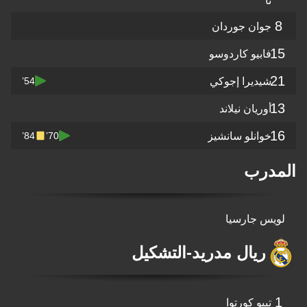
تا
8
جوان جوردان
15
فابيو كاردوسو
21
شيديرا إجوكي
54’
13
أوريان نيلاند
16
خوانلو سانشيز
84’
70’
المدرب
لويس جارسيا
ريال مدريد
-
التشكيل
1
تيبو كورتوا