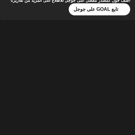
أضف جول كمصدر مفضل على جوجل للاطلاع على المزيد من تقاريرنا
تابع GOAL على جوجل