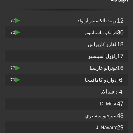
12
ترينت ألكسندر أرنولد
77’
30
فرانكو ماستانتونو
70’
18
ألفارو كاريراس
17
راؤول اسينسيو
16
غونزالو غارسيا
77’
6
إدواردو كامافينجا
70’
4
دافيد ألابا
47
D. Meso
43
سيرجيو ميستري
29
J. Navarro