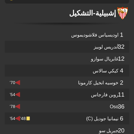
إشبيلية
-
التشكيل
1
اوديسياس فلاشوديموس
32
أندريس لوبيز
12
غابريال سوازو
4
كيكي سالاس
2
خوسيه انخيل كارمونا
70’
11
روبن فارجاس
54’
36
Oso
78’
6
نيمانيا جوديل
(C)
54’
48’
20
جبريل سو