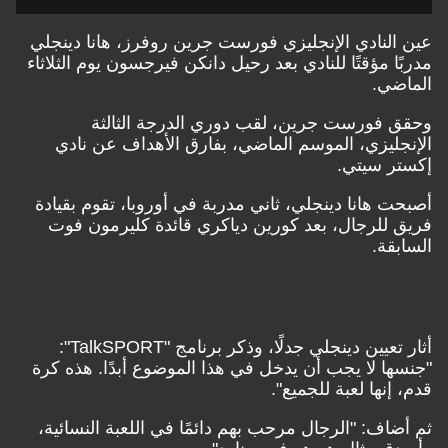
عين النادي الإنجليزي فورست جرين روفرز، هانا دينجلي
مدربًا مؤقتًا للنادي بعد رحيل دانكن فيرجسون يوم الثلاثاء
الماضي.
وحقق
فورست جرين، لقب دوري الدرجة الثالثة
الإنجليزي، ال
موسم الماضي، بفارق الأهداف عن نادي
إكستر سيتي.
أصبحت
هانا دينجلي، ثاني مدربة في أوروبا، تقوم بقيادة
فريق للرجال، بعد كورين دياكري قائدة كليرمون فوت
السابقة.
أثار تعيين دينجلي جدلًا، وذكر برنامج "TalkSPORT":
"جنسها لا يجب أن يدخل في هذا الموضوع أبدًا. هذه كرة
قدم، إنها لعبة للجميع".
ثم أضاف: "الرجال مرحب بهم دائمًا في اللعبة النسائية،