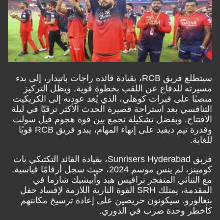
سيتطلع فريق RCB، بقيادة قائده راجات باتيدار، إلى بدء
 للدفاع عن اللقب بخطوة قوية. ويظل التركيز
 على فيرات كوهلي، الذي يُعد عودته إلى الكريكيت
سي بعد استراحة قصيرة الحدث الأكثر ترقبًا في ليلة
اح. وبفضل تشكيلة تجمع بين قوة هجوم فيل سولت
وقدرة تيم ديفيد على إنهاء المهام، يبدو فريق RCB قويًا
فريق Sunrisers Hyderabad، بقيادة القائد التكتيكي بات
كومينز، لم ينس موسم 2024، حيث سجل أرقامًا قياسية.
نائي المتفجر ترافيس هيد وأبيشيك شارما في
المقدمة، يمتلك SRH القوة النارية اللازمة لإفساد حفل
رو. سيكونون حريصين على إعادة ترسيخ مكانتهم
 وحدة ضرب في الدوري.