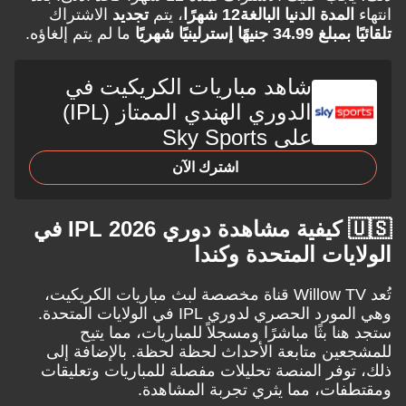
لمدة الدنيا البالغة
12 شهرًا
، يتم
تجديد
الاشتراك
يهًا إسترلينيًا شهريًا
ما لم يتم إلغاؤه.
شاهد مباريات الكريكيت في
الدوري الهندي الممتاز (IPL)
على Sky Sports
اشترك الآن
🇺🇸 كيفية مشاهدة دوري IPL 2026 في
يات المتحدة وكندا
تُعد Willow TV قناة مخصصة لبث مباريات الكريكيت،
وهي المورد الحصري لدوري IPL في الولايات المتحدة.
ا بثًا مباشرًا ومسجلاً للمباريات، مما يتيح
ين متابعة الأحداث لحظة لحظة. بالإضافة إلى
وفر المنصة تحليلات مفصلة للمباريات وتعليقات
ات، مما يثري تجربة المشاهدة.