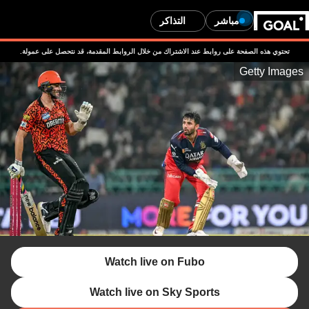
مباشر
التذاكر
ذه الصفحة على روابط عند الاشتراك من خلال الروابط المقدمة، قد نتحصل على عمولة.
Getty
Watch live on Fubo
Watch live on Sky Sports