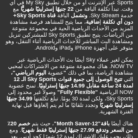
Sports عبر الإنترنت أو من خلال تطبيق My Sky في أي
بدأ تكلفة الباقة من
22 جنيهًا إسترلينيًا شهريًّا
مع
وتشمل
الباقة
قناة Sky Sports+
 تكلفة
إ
ضافية
، مما يتيح للمشاهد فرصة مشاهدة
 من الأحداث الرياضية الحية في مجموعة متنوعة
من الرياضات. يتيح تطبيق Sky Sports للمشتركين تنزيل
ة البث المباشر للأحداث الرياضية أثناء التنقل، وهو
زة iPhone وiPad وAndroid.
يمكن لغير عملاء Sky أيضًا بث الأحداث الرياضية عبر
NOW TV. هناك مجموعة متنوعة من الاشتراكات لمحبي
 الرياضة، بما في ذلك
"
عضوية
اليوم الرياضي"،
تتيح الوصول إلى جميع قنوات Sky Sports الـ 12
. تمنح عضوية
"Fully Flexible"
وصولاً غير محدود إلى
30 يومًا. تبلغ تكلفتها
34.99 جنيهًا
يًا شهريًا
وتجدد تلقائيًا ما لم يتم إلغاؤها قبل نهاية
 الشهرية.
يضًا
باقة
"12-Month Saver"
، حيث يتم
خصم 20٪
27. جنيهًا إسترلينيًا فقط شهريًا
. ومع
ذلك، يجب عليك الاشتراك لمدة 12 شهرًا كحد أدنى. بعد