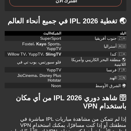
اشترك الآن
 في جميع أنحاء العالم
الشبكة/البث
SuperSport
Foxtel،
Kayo
Sports،
YuppTV
Willow TV، YuppTV،
SlingTV
ة البحر الكاريبي وأمريكا
فلو سبورتس، يوب تي في
YuppTV
JioCinema، Disney Plus
Hotstar
رق الأوسط
Noon
🛜 شاهد دوري IPL 2026 من أي مكان
ام VPN
إذا لم تتمكن من مشاهدة مباريات IPL مباشرة في
منطقتك أو إذا كنت مسافرًا، يمكنك استخدام VPN