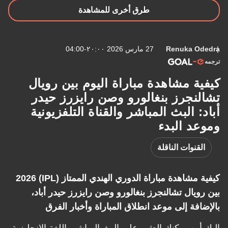
طرق أخرى للمشاهدة
Renuka 
27 مارس 2026 ٢٠:٠٠-04:00
ة مشاهدة مباراة اليوم بين رويال
نجرز بنغالورو وصن رايزرز حيدر
 البث المباشر والقناة التلفزيونية
د البدء
نوات الناقلة
كيفية مشاهدة مباراة الدوري الهندي الممتاز (IPL) 2026
يال تشالنجرز بنغالورو وصن رايزرز حيدر أباد،
فة إلى موعد انطلاق المباراة وأخبار الفرق
ين يمكنك العثور على البث المباشر باللغة الإنجليزية