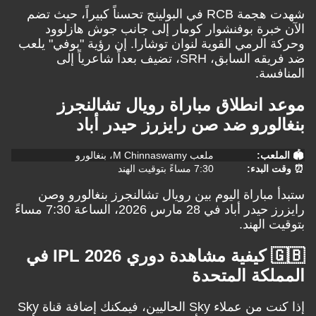
شهدت هجمة RCB في البولينج تحسناً كبيراً، حيث تضم
برة بوفنشوار كومار إلى جانب جوش هازلوود
الرمي القوية لنوان توشارا. إن رؤية "بوفي" يلعب
ضد فريقه السابق، SRH، تضيف بعداً شاعرياً إلى
سة.
انطلاق مباراة رويال تشالنجرز
ورو ضد صن رايزرز حيدر أباد
لعب:
ملعب M Chinnaswamy، بنغالورو
لبدء:
7:30 مساءً بتوقيت الهند
مباراة اليوم بين رويال تشالنجرز بنغالورو وصن
رايزرز حيدر أباد في 28 مارس 2026، الساعة 7:30 مساءً
 الهند.
🇬🇧 كيفية مشاهدة دوري IPL 2026 في
كة المتحدة
إذا كنت من عملاء Sky الحاليين، فيمكنك إضافة قناة Sky