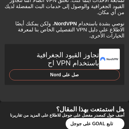
لمتابعة الأحداث أينما كنت. تخلق VPN اتصالاً آمنًا لتجاوز
 الجغرافية والوصول إلى خدمات البث المفضلة لديك
 مكان.
بشدة باستخدام
NordVPN
، ولكن يمكنك أيضًا
الاطلاع على دليل VPN التفصيلي الخاص بنا لمعرفة
ات الأخرى.
تجاوز القيود الجغرافية
باستخدام VPN اح
صل على Nord
تمتعت بهذا المقال؟
 كمصدر مفضل على جوجل للاطلاع على المزيد من تقاريرنا
ع GOAL على جوجل