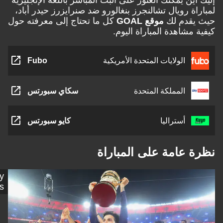
ة رويال تشالنجرز بنغالورو ضد صنرايزرز حيدر أباد،
قدم لك
موقع GOAL
كل ما تحتاج إلى معرفته حول
مشاهدة المباراة اليوم.
الولايات المتحدة الأمريكية
Fubo
المملكة المتحدة
سكاي سبورتس
أستراليا
كايو سبورتس
 عامة على المباراة
Getty
Images