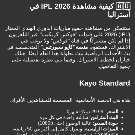
🇦🇺 كيفية مشاهدة IPL 2026 في
ليا
 من مشاهدة جميع مباريات الدوري الهندي الممتاز
(IPL) 2026 على قنوات "فوكس كريكيت" عبر التلفزيون.
 تكن مشتركًا في قناة "فوكس" ولا ترغب في
راك، فستقوم
منصة
"كايو سبورتس"
المتخصصة في
حداث الرياضية ببث بطولة هذا العام أيضًا. هناك
 لخطط الاشتراك. وفيما يلي نظرة تفصيلية على
لتفاصيل:
Kayo Stan
 الخطة الأساسية، المصممة للمشاهدين الأفراد.
لسعر:
29.99 دولارًا شهريًا
لبث المتزامن:
شاشة واحدة في كل مرة
ودة الفيديو:
عالية الوضوح (حتى 1080p)
لميزات الرئيسية:
وصول كامل إلى أكثر من 50 رياضة،
SplitView (مشاهدة عدة مباريات على شاشة واحدة)،