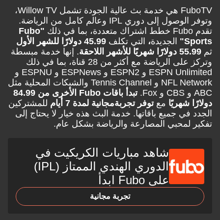
FuboTV هي خدمة بث عالية الجودة تشمل Willow TV،
وتوفر الوصول إلى دوري IPL وعالم كامل من الرياضة.
"Fubo
S
الجديدة
،
التي تكلف
45.99 دولارًا للشهر الأول
يًا للأشهر اللاحقة
. إنها خدمة مبسطة
وتركز على الرياضة مع أكثر من 28 قناة، بما في ذلك
ESPN Unlimited و ESPN2 و ESPNews و ESPNU و
NFL Network و Tennis Channel والشبكات المحلية مثل
تبدأ باقات Fubo الأخرى من 84.99
 شهريًا
مع
توفر تجربة
مجانية لمدة 7 أيام
للمشتركين
في جميع باقاتها. خدمة البث هذه خيار لا يحتاج إلى
لمحبي المصارعة والرياضة بشكل عام.
شاهد مباريات الكريكيت في
الدوري الهندي الممتاز (IPL)
على Fubo ابدأ
تجربة مجانية