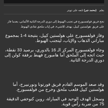
بقلم
{محمد جبر}
تابعه على تويتر
نجح فريق فولفسبورج في تجنب الهبوط إلى دوري الدرجة الثانية الألماني، بعدما فاز
على فريق هولستين كييل، بهدف للاشيء، في إياب ملحق تفادي الهبوط.
وفاز فولفسبورج على هولستين كييل، بنتيجة 4-1 بمجموع
مباراتي الذهاب والإياب، ليتجنب الهبوط.
وجاء فولفسبورج المركز الـ 16 بالدوري، برصيد 33 نقطة،
حيث اتجه إلى الملحق أما هامبورج فهبط برفقة كولن إلى
دوري الدرجة الثانية.
وقد صعد الموسم القادم فريق فورتونا ونورنبيرج، أما
هولستين كييل فلعب ملحق وخرج من فولفسبورج.
وسجل الهدف الوحيد في المباراة، روبن كنوخفي الدقيقة
75 من ضربة رأس قوية.