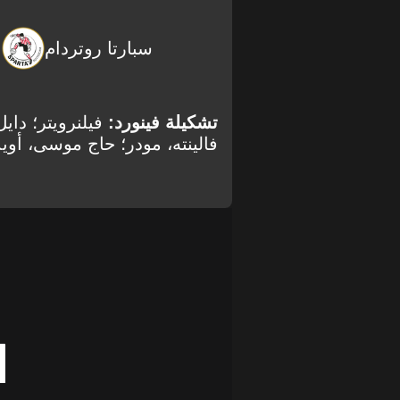
سبارتا روتردام
تشكيلة فينورد:
فيلنرويتر؛ دايل
فالينته، مودر؛ حاج موسى، أويد