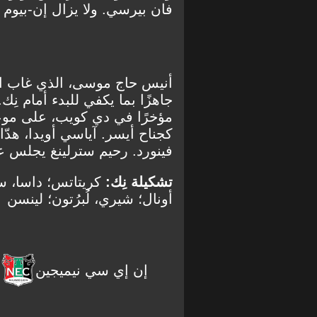
فان بيرسي. ولا يزال إن-بيوم 
أنيس حاج موسى، الذي غاب ال
جاهزًا بما يكفي للبدء أمام نِ
مؤخرًا في دي كويب، على موع
فينورد. رحيم سترلينغ يجلس عل
تشكيلة نِك:
كريتاتس؛ داسا، سا
أونال؛ شيري، لُبرُتون؛ لينسن
إن إي سي نيميجين