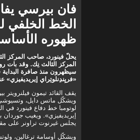
الدوري الهولندي
فان بيرسي يفاج
الخط الخلفي لدى
ظهوره الأساسي
يحلّ فينورد، صاحب المركز الث
سيظهرون منذ صافرة البداية
«فريِندِنلوتِراي إيريديفيزي» عند ال
يقف القائد تيمون فيلنرويتر ب
ويشكّل ماتس دايل، وتسيوشي و
لوتومبا خط دفاع فينورد في ال
إيريديفيزي». ويغيب جوردان ب
يجلس غيرنوت تراونر على مقاعد
ويشكّل أوسامة ترغالين، ولوت