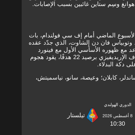
هوانغ وسِم ستاين غائبين بسبب الإصابات.
أسبوع الماضي أمام إف سي فولندام، بات
ك. وتوبياس فان دن إِلشاوت، الذي جدّد عقده
د مع ظهوره الأساسي الأول مع فينورد
كجناح أيسر. آياسي أويدا، هدّاف الإريديفيزي برصيد 22 هدفًا، يقود هجوم
ى دكة البدلاء.
ندلر، كابلان؛ وعيصة، سانو، نياسميتش،
الدوري الهولندي
تيلستار
8 أغسطس 2026
10:30