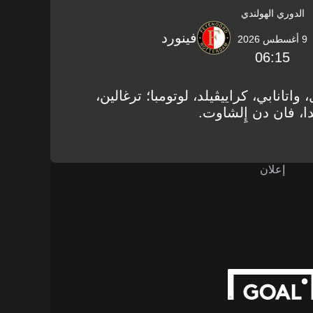
الدوري الهولندي
فينورد
9 أغسطس 2026
06:15
، واتانابي، كراييڤيلد، لوتومبا؛ ترغالين،
ا، فان دن إِلشاوت.
إعلان