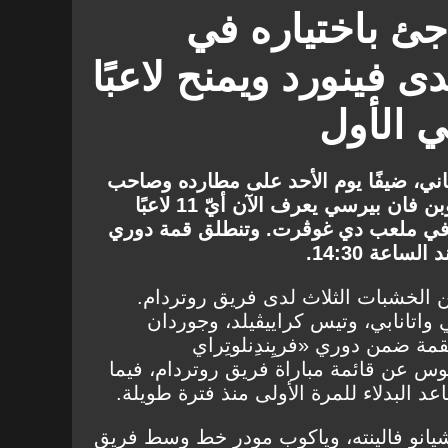
ئ باختياره في
 فينورد ويمنح لاعبًا
 الأول
اني، ضيفًا يوم الأحد على مطارده وصاحب
المركز الثالث نِك. وقد بات روبن فان بيرسي يعرف الآن أيّ 11 لاعبًا
 في ملعب دي غوڤرت. وتنطلق قمة دوري
ساعة 14:30.
ين الخشبات الثلاث لدى فريق روتردام.
اتانابي، وتيس كراييڤيلد، وجوردان
قمة ضمن دوري «فريِندِنلوتِراي
وس عن قائمة مباراة فريق روتردام، فيما
 البدلاء للمرة الأولى منذ فترة طويلة.
شيانو فالينته، وياكوب مودر خط وسط فريق