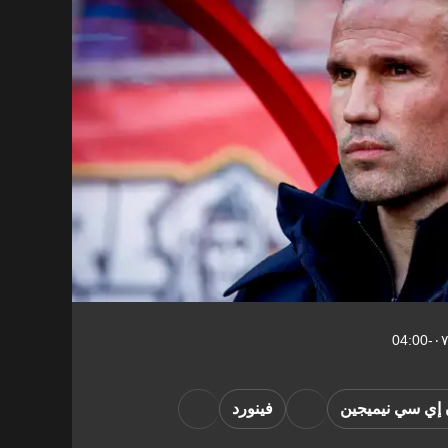
 إي سي نيميجين
فينورد