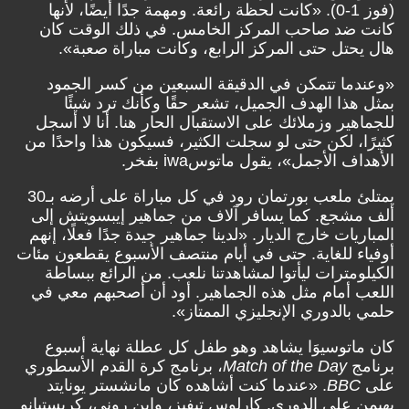
(فوز 1-0). «كانت لحظة رائعة. ومهمة جدًا أيضًا، لأنها
كانت ضد صاحب المركز الخامس. في ذلك الوقت كان
هال يحتل حتى المركز الرابع، وكانت مباراة صعبة».
«وعندما تتمكن في الدقيقة السبعين من كسر الجمود
بمثل هذا الهدف الجميل، تشعر حقًا وكأنك ترد شيئًا
للجماهير وزملائك على الاستقبال الحار هنا. أنا لا أسجل
كثيرًا، لكن حتى لو سجلت الكثير، فسيكون هذا واحدًا من
الأهداف الأجمل»، يقول ماتوسiwa بفخر.
يمتلئ ملعب بورتمان رود في كل مباراة على أرضه بـ30
ألف مشجع. كما يسافر آلاف من جماهير إيبسويتش إلى
المباريات خارج الديار. «لدينا جماهير جيدة جدًا فعلًا، إنهم
أوفياء للغاية. حتى في أيام منتصف الأسبوع يقطعون مئات
الكيلومترات ليأتوا لمشاهدتنا نلعب. من الرائع ببساطة
اللعب أمام مثل هذه الجماهير. أود أن أصحبهم معي في
حلمي بالدوري الإنجليزي الممتاز».
كان ماتوسيوَا يشاهد وهو طفل كل عطلة نهاية أسبوع
برنامج
Match of the Day
، برنامج كرة القدم الأسطوري
على
BBC
. «عندما كنت أشاهده كان مانشستر يونايتد
يهيمن على الدوري. كارلوس تيفيز، واين روني، كريستيانو