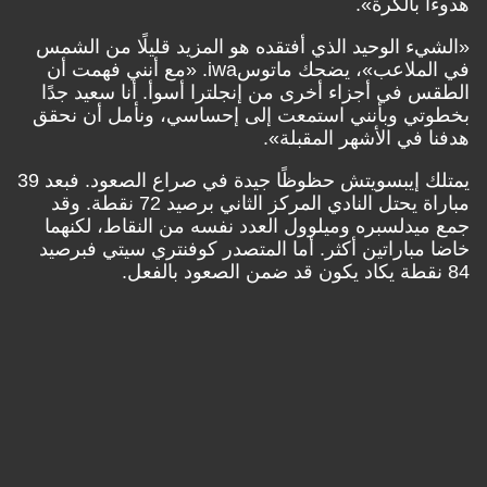
هدوءًا بالكرة».
«الشيء الوحيد الذي أفتقده هو المزيد قليلًا من الشمس
في الملاعب»، يضحك ماتوسiwa. «مع أنني فهمت أن
الطقس في أجزاء أخرى من إنجلترا أسوأ. أنا سعيد جدًا
بخطوتي وبأنني استمعت إلى إحساسي، ونأمل أن نحقق
هدفنا في الأشهر المقبلة».
يمتلك إيبسويتش حظوظًا جيدة في صراع الصعود. فبعد 39
مباراة يحتل النادي المركز الثاني برصيد 72 نقطة. وقد
جمع ميدلسبره وميلوول العدد نفسه من النقاط، لكنهما
خاضا مباراتين أكثر. أما المتصدر كوفنتري سيتي فبرصيد
84 نقطة يكاد يكون قد ضمن الصعود بالفعل.