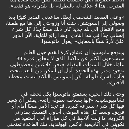
المدرب. هذا لا علاقة له بالبطولة، بل بقدراته هو فقط».
«وعلى الصعيد الشخصي أيضًا، ساعدني المدير كثيرًا بعد
وصولي إلى إبسويتش. جئت أنا وزوجتي إلى هنا مع طفلنا،
ومع الانتقال إلى بلد جديد كان ذلك صعبًا جدًا. كل شيء
إنساني جدًا في هذا النادي، وهذا رائع للغاية. الآن الدور
عليّ لأردّ شيئًا بالمقابل»، يقول ماتوسيوَا.
ويتوقع ماتوسيوَا أن عشاق كرة القدم حول العالم
سيسمعون الكثير عن ماكينا، الذي لا يتجاوز عمره 39
عامًا، خلال السنوات المقبلة. «نحن كلاعبين محظوظون
بوجود مدير بهذه الجودة. آمل أن أتمكن من اللعب تحت
قيادته لفترة طويلة، لكن إبسويتش بالتأكيد ليست محطته
الأخيرة».
وحتى ذلك الحين، يستمتع ماتوسيوَا بكل لحظة في
تشامبيونشيب. «إنها ببساطة بطولة رائعة، يمكن أن يتغير
فيها كل شيء بسرعة كبيرة. قد تجد الأمر صعبًا أمام أي
فريق. وسط كل هذه الفوضى أحاول التمسك بقدراتي
الكروية. ما زلت ألاحظ في كل مباراة أنني أستفيد من
تكويني في أكاديمية أياكس الهولندية. تلك القاعدة تمنحني