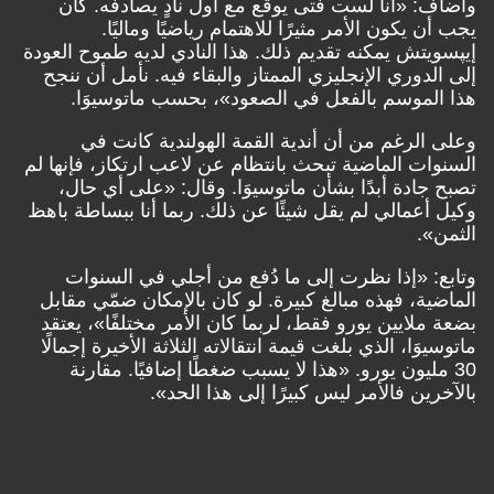
وأضاف: «أنا لست فتى يوقّع مع أول نادٍ يصادفه. كان
يجب أن يكون الأمر مثيرًا للاهتمام رياضيًا وماليًا.
إيپسويتش يمكنه تقديم ذلك. هذا النادي لديه طموح العودة
إلى الدوري الإنجليزي الممتاز والبقاء فيه. نأمل أن ننجح
هذا الموسم بالفعل في الصعود»، بحسب ماتوسيوَا.
وعلى الرغم من أن أندية القمة الهولندية كانت في
السنوات الماضية تبحث بانتظام عن لاعب ارتكاز، فإنها لم
تصبح جادة أبدًا بشأن ماتوسيوَا. وقال: «على أي حال،
وكيل أعمالي لم يقل شيئًا عن ذلك. ربما أنا ببساطة باهظ
الثمن».
وتابع: «إذا نظرت إلى ما دُفع من أجلي في السنوات
الماضية، فهذه مبالغ كبيرة. لو كان بالإمكان ضمّي مقابل
بضعة ملايين يورو فقط، لربما كان الأمر مختلفًا»، يعتقد
ماتوسيوَا، الذي بلغت قيمة انتقالاته الثلاثة الأخيرة إجمالًا
30 مليون يورو. «هذا لا يسبب ضغطًا إضافيًا. مقارنة
بالآخرين فالأمر ليس كبيرًا إلى هذا الحد».