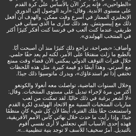
«الطواحين»، فإنه يركز الآن بالأساس على كرة القدم
على مستوى الأندية. وقال: «أريد الوصول إلى الدوري
الإنجليزي الممتاز في أسرع وقت ممكن. والهدف أن أفعل
ذلك مع إيبسويتش. بعد ذلك سأرى ما الذي سيأتي في
طريقي. عندما كنت ألعب في فرنسا كنت أفكر كثيرًا أكثر
في المنتخب الهولندي».
وأضاف: «بصراحة، تراجع ذلك كثيرًا منذ أن أصبحت أبًا.
بالطبع ما زلت منفتحًا على الأمر، لكنه لم يعد حقًا حلمي.
خلال فترات التوقف الدولي يمكنني الآن قضاء وقت ممتع
مع أسرتي. وهذا أيضًا ذو قيمة كبيرة. مثل هذه اللحظات
تختفي إذا تم استدعاؤك»، ويدرك ماتوسيوَا ذلك جيدًا.
وخلال السنوات الماضية، تواصلت معه أنغولا والكونغو
أكثر من مرة لإجراء تبديل على مستوى المنتخبات. وقال:
«لا أشعر برغبة في ذلك حاليًا. لقد تمكنت من لعب
مباريات المنتخبات السنية مع الاتحاد الهولندي لكرة القدم
واستمتعت حقًا بتلك الفترة، أيضًا لأن كل شيء كان منظمًا
جيدًا. وإذا رأيت ما حدث خلال نهائي كأس الأمم الأفريقية،
فهذه إحدى الأسباب التي تجعلني لا أرى نفسي أقوم
بالتبديل. أمرٌ سخيف! للأسف لا توجد بنية تنظيمية...».