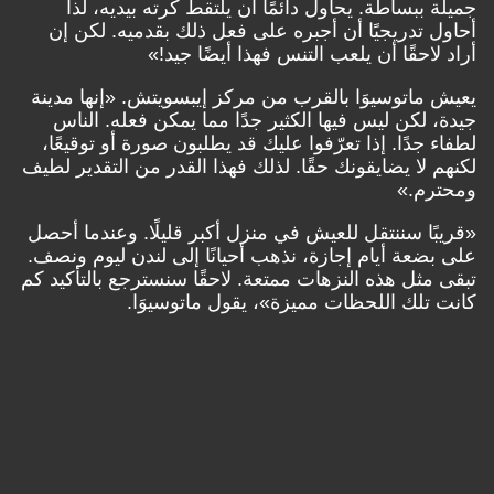
جميلة ببساطة. يحاول دائمًا أن يلتقط كرته بيديه، لذا
أحاول تدريجيًا أن أجبره على فعل ذلك بقدميه. لكن إن
أراد لاحقًا أن يلعب التنس فهذا أيضًا جيد!»
يعيش ماتوسيوَا بالقرب من مركز إيبسويتش. «إنها مدينة
جيدة، لكن ليس فيها الكثير جدًا مما يمكن فعله. الناس
لطفاء جدًا. إذا تعرّفوا عليك قد يطلبون صورة أو توقيعًا،
لكنهم لا يضايقونك حقًا. لذلك فهذا القدر من التقدير لطيف
ومحترم.»
«قريبًا سننتقل للعيش في منزل أكبر قليلًا. وعندما أحصل
على بضعة أيام إجازة، نذهب أحيانًا إلى لندن ليوم ونصف.
تبقى مثل هذه النزهات ممتعة. لاحقًا سنسترجع بالتأكيد كم
كانت تلك اللحظات مميزة»، يقول ماتوسيوَا.