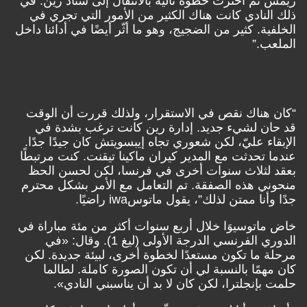
ريمس ثم اخترت خطوة تالية بالانتقال إلى ستاد رين. في
ذلك النادي كانت هناك الكثير من الأمور التي تجري في
الخلفية. كثير من الضجيج، وهو ما أثّر أيضًا في أدائنا داخل
الملعب.”
“كان هناك نقص في الاستقرار، ولذلك قررت أن الوقت
قد حان لشيء جديد. إدارة رين كانت ترغب بشدة في
الإبقاء عليّ، لكن شعوري تجاه إيبسويتش كان جيدًا جدًا.
عندما تحدثت مع المدير كيران ماكينا تيقنت. كنت مرتبطًا
بعقد لثلاث سنوات أخرى في فرنسا، لكن لحسن الحظ
منحوني هذه الصفقة. تم التعامل مع الأمر بشكل محترم
جدًا وأنا ممتن لذلك”، يقول ماتوسiwa راضيًا.
خاض ماتوسيوَا خلال أربع سنوات أكثر من مئة مباراة في
الدوري الفرنسي الدرجة الأولى (ليغ 1). وقال: «في
مرحلة ما تكون مستعدًا لخطوة أخرى، لبيئة جديدة. لكن
كان مهمًا بالنسبة لي أن تكون الصورة كاملة. لطالما
حلمت بإنجلترا، لكن كان لا بد أن يناسبني النادي».