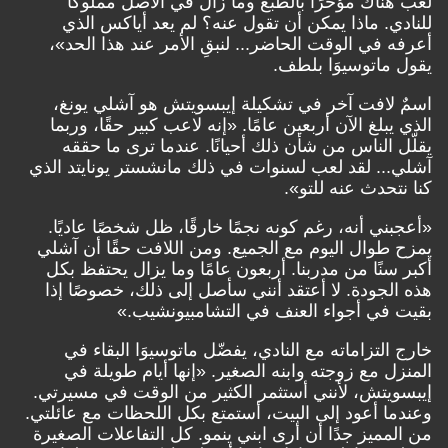
لعب هناك مؤخرًا بالطبع وما زال في الأصل مملوكًا
للنادي. ماذا يمكن أن تقول عنه؟ لم يعد أياكس الذي
أعرفه في الوقت الحاضر... لنبقِ الأمر عند هذا الحد»،
يقول ماتوسيوَا بلطف.
اسمٌ لافت آخر في تشكيلة إيبسويتش هو آشلي يونغ،
الذي يبلغ الآن أربعين عامًا. «إنه لاعب كبير حقًا، وربما
يقلّل الناس من شأن ذلك أحيانًا. عندما ترى ما حققه
آشلي... لقد لعب لسنوات في ذلك مانشستر يونايتد الذي
كنا نتحدث عنه للتو».
«أعجبني أنه، رغم كونه نجمًا خارقًا، ظل شخصًا عاديًا.
يمزح طوال اليوم مع الجميع. ومن اللافت حقًا أن آشلي
أكبر سنًا من مدربنا. أربعون عامًا وما يزال يحتفظ بكل
هذه الجودة. لا أعتقد أنني سأصل إلى ذلك، خصوصًا إذا
بقيت في أجواء العنف في التشامبيونشيب.»
خارج التزاماته مع النادي، يفضّل ماتوسيوَا البقاء في
المنزل مع زوجته وابنه الصغير. «إنها أيام طويلة في
إيبسويتش، لأنني أستثمر الكثير من الوقت في مسيرتي.
وعندما أعود إلى البيت، أستمتع بكل اللحظات مع عائلتي.
من المميز جدًا أن أرى ابني ينمو. كل التفاعلات الصغيرة