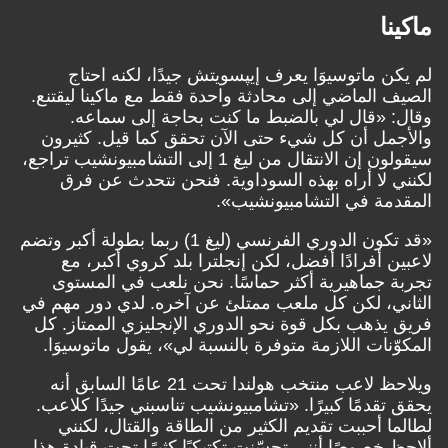
ماكينا
لم يكن ماتوسيوَا يعرف إيپسويتش جيدًا، لكنه احتاج
الصيف الماضي إلى محادثة واحدة فقط مع ماكينا ليقتنع.
وقال: «قال لي بالضبط ما كنت بحاجة إلى سماعه.
والأجمل أن كل شيء حتى الآن تحقق كما قيل. كثيرون
سيقولون إن الانتقال من ليغ 1 إلى التشامبيونشيب تراجع،
لكنني لا أراه بهذه السوداوية. فنحن نتحدث عن فرق
المقدمة في التشامبيونشيب».
«قد تكون الدوري الفرنسي (ليغ 1) ربما بطولة أكبر وتضم
لاعبين أفرادًا أفضل، لكن إنجلترا بلد كروي أكبر، مع
تجربة جماهيرية أكثر حماسًا. نحن نلعب في المستوى
الثاني، لكن كل ملعب ممتلئ عن آخره. لدي دور مهم في
فريق يذهب بكل قوة نحو الدوري الإنجليزي الممتاز. كل
المكوّنات اللازمة متوفرة بالنسبة لي»، يقول ماتوسيوَا.
ويلاحظ لاعب منتخب هولندا تحت 21 عامًا السابق أنه
يحقق تقدمًا كبيرًا. «تشامبيونشيب تناسبني جيدًا كلاعب.
لطالما أحببت تقديم الكثير من الطاقة والقتال، لكنني
ألاحظ خصوصًا أنني تحسّنت تكتيكيًا كثيرًا تحت قيادة هذا