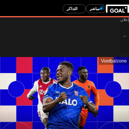
مباشر
التذاكر
Voetbalzone