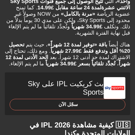
التي
تتيح الوصول إلى جميع قنوات Sky Sports
ي عشرة
لمدة 24 ساعة مقابل £14.99
. كما تمنح
 الرياضة
«مرنة بالكامل»
من NOW وصولاً غير
محدود إلى Sky Sports، ولكن على مدى 30 يوماً بدلاً من
وتكلف
£34.99 شهرياً
وتُجدَّد تلقائياً ما لم يتم الإلغاء
اية الفترة الشهرية.
يضاً
باقة «توفير لمدة 12 شهراً»
، حيث يتم
تحصيل
. ومع ذلك، تحتاج إلى
لمدة حد أدنى 12 شهراً. بعد
الحد الأدنى لمدة 12
تُجدَّد تلقائياً بسعر £34.99 شهرياً
ما لم يتم الإلغاء.
بث كريكيت IPL على Sky
Sports
سجّل الآن
🇺🇸 كيفية مشاهدة IPL 2026 في
يات المتحدة وكندا