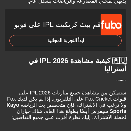
لمحبي المصارعة والرياضات بشكل عام.
قم ببث كريكيت IPL على فوبو
ابدأ التجربة المجانية
🇦🇺 كيفية مشاهدة IPL 2026 في
ليا
ستتمكن من مشاهدة جميع مباريات IPL 2026 على
قنوات Fox Cricket على التلفزيون. إذا لم يكن لديك Fox
رغب في الاشتراك، فإن متخصص بث الرياضة
Kayo
S
سيعرض أيضًا بطولة هذا العام. هناك خياران
لاشتراك. إليك نظرة أقرب على جميع التفاصيل: