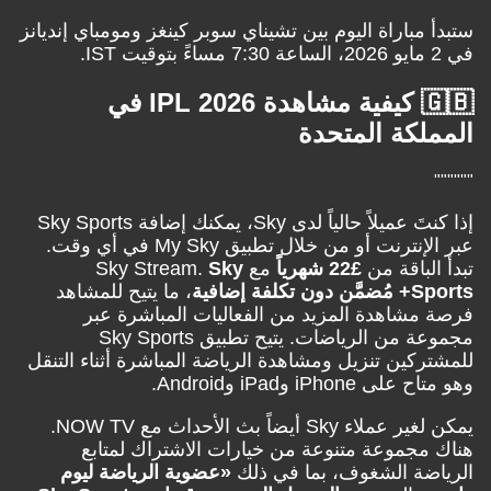
مباراة اليوم بين تشيناي سوبر كينغز ومومباي إنديانز
🇬🇧 كيفية مشاهدة IPL 2026 في
كة المتحدة
إذا كنتَ عميلاً حالياً لدى Sky، يمكنك إضافة Sky Sports
عبر الإنترنت أو من خلال تطبيق My Sky في أي وقت.
لباقة من
£22 شهرياً
مع Sky Stream.
Sky
 إضافية
، ما يتيح للمشاهد
شاهدة المزيد من الفعاليات المباشرة عبر
مجموعة من الرياضات. يتيح تطبيق Sky Sports
كين تنزيل ومشاهدة الرياضة المباشرة أثناء التنقل
iPho وiPad وAndroid.
يمكن لغير عملاء Sky أيضاً بث الأحداث مع NOW TV.
جموعة متنوعة من خيارات الاشتراك لمتابع
ة الشغوف، بما في ذلك
«عضوية الرياضة ليوم