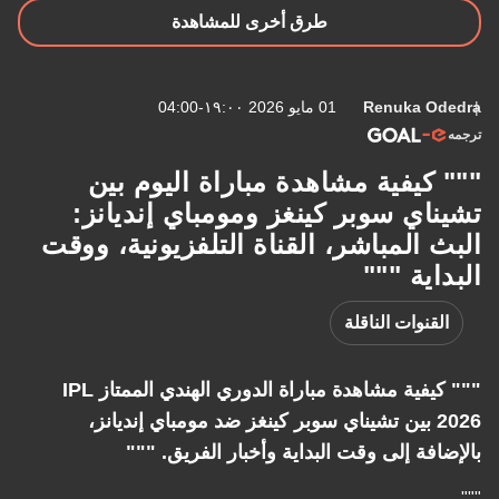
طرق أخرى للمشاهدة
Renuka 
01 مايو 2026 ١٩:٠٠-04:00
يفية مشاهدة مباراة اليوم بين
اي سوبر كينغز ومومباي إنديانز:
المباشر، القناة التلفزيونية، ووقت
ية """
نوات الناقلة
""" كيفية مشاهدة مباراة الدوري الهندي الممتاز IPL
202 بين تشيناي سوبر كينغز ضد مومباي إنديانز،
فة إلى وقت البداية وأخبار الفريق. """