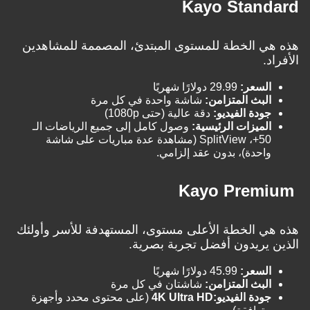
Kayo Stan
 الخطة للمستوى المبتدئ، المصممة للمشاهدين
.
لسعر:
29.99 دولارًا شهريًا
لبث المتزامن:
شاشة واحدة في كل مرة
ودة الفيديو:
دقة عالية (حتى 1080p)
لميزات الرئيسية:
وصول كامل إلى جميع الرياضات الـ
50+، SplitView (مشاهدة عدة مباريات على شاشة
احدة)، بدون عقد إلزامي.
 الخطة الأعلى مستوى، المستهدفة للأسر وأولئك
يريدون أفضل تجربة بصرية.
لسعر:
45.99 دولارًا شهريًا
لبث المتزامن:
شاشتان في كل مرة
ودة الفيديو:
4K Ultra HD
(على محتوى محدد وأجهزة