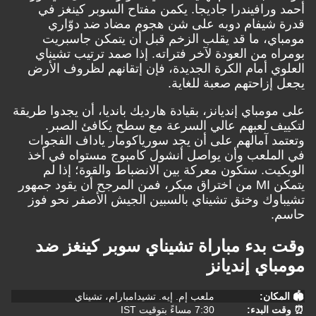
رافيندرا جاديجا. يكمن مفتاح السوبر كينغز في
شيفام دوبه على شن هجوم مضاد ضد دوّاري
، ما قد يقلب الزخم قبل أن يتمكن جاسبريت
 من العودة لآخر فتراته. إذا صمد ترتيب تشيناي
 أمام الكرة الجديدة، فإن إتقانهم لظروف الأرض
زاحتهم صعبة للغاية.
مباي إنديانز، بقيادة هارديك بانديا، أن يجدوا طريقة
 لعبهم عالي السرعة مع سطح يكافئ الصبر.
 آمالهم على أن يجد سورياكومار ياداف الفجوات
لعب وأن يواصل أنشول كامبوج مستواه في أخذ
ت. ستكون معركة بين الانضباط والقوة؛ إذا لم
يتمكن MI من اختراق مبكر، فمن المرجح أن يقود جمهور
ك وخنق تشيناي بالسبين الجيش الأصفر نحو فوز
بدء مباراة تشيناي سوبر كينغز ضد
ي إنديانز
ان:
ملعب إم. إيه. تشيدامبارام، تشيناي
لبدء:
7:30 مساءً بتوقيت IST