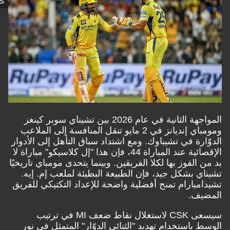
Images
المواجهة الثانية في عام 2026 بين تشيناي سوبر كينغز
ومومباي إنديانز في 2 مايو تنقل المنافسة إلى الملاعب
رة في تشيباوك. ومع اشتداد سباق التأهل إلى الأدوار
الإقصائية عند المباراة 44، فإن هذا "إل كلاسيكو" مباراة لا
لفوز بها لكلا الفريقين. وبينما يتحدى مومباي تاريخيًا
 بشكل جيد، فإن الطبيعة البطيئة لملعب إم. إيه.
بارام تمنح أفضلية واضحة للإعداد التكتيكي للفريق
ف.
سيسعى CSK لاستغلال نقاط ضعف MI في ترتيب
باستخدام تهديد "الثنائي الدوّار" المتمثل في نور