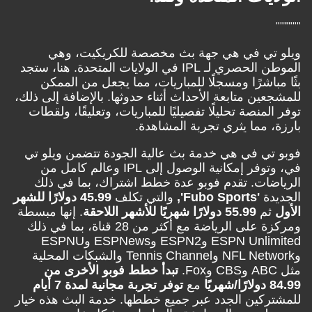
تي في هي جهة بث مخصصة للكريكيت، وهي
الموطن الحصري لـ IPL في الولايات المتحدة. هنا، ستجد
باشرًا ومسجلًا للمباريات، مما يجعل من الممكن
ين متابعة الأحداث أثناء حدوثها. بالإضافة إلى ذلك،
منصة تحليلًا تفصيليًا للمباريات، وتعليقًا، ولقطات
 مما يثري تجربة المشاهدة.
ي في هي خدمة بث عالية الجودة تتضمن ويلو تي
في، وتوفر إمكانية الوصول إلى IPL وعالم كامل من
ات. تقدم فوبو عدة خطط اشتراك، بما في ذلك
ة
'Fubo Sports',
والتي تكلف
45.99 دولارًا للشهر
م
55.99 دولارًا شهريًا للأشهر اللاحقة
. إنها مبسطة
ومركزة على الرياضة مع أكثر من 28 قناة، بما في ذلك
ESPN Unlimited وESPN2 وESPNews وESPNU
وNFL Network وTennis Channel والشبكات المحلية
تبدأ خطط فوبو الأخرى من
مع
توفر تجربة مجانية لمدة 7 أيام
كين الجدد عبر جميع خططها. خدمة البث هذه خيار