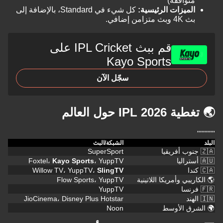
توافقة)
لميزات الرئيسية:
كل شيء في Standard، بالإضافة إلى
4K وبث متزامن إضافي.
قم ببث IPL Cricket على
Kayo Sports
سجّل الآن
IPL  حول العالم
الشبكة/البث
SuperSport
Foxtel،
Kayo Sports
، YuppTV
Willow TV، YuppTV،
SlingTV
يبي وأمريكا اللاتينية
Flow Sports، YuppTV
YuppTV
JioCinema، Disney Plus Hotstar
رق الأوسط
Noon